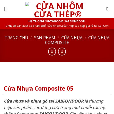
Skip
to
content
HỆ THỐNG SHOWROOM SAIGONDOOR
Chuyên sản xuất và phân phối cửa nhôm,cửa thép cao cấp giá rẻ tại Sài Gòn
TRANG CHỦ
/
SẢN PHẨM
/
CỬA NHỰA
/
CỬA NHỰA
COMPOSITE
Cửa Nhựa Composite 05
Cửa nhựa và nhựa gỗ tại SAIGONDOOR
là thương
hiệu sản phẩm các dòng cửa trong một chuỗi các hệ
thống Showroom
SAIGONDOOR
. Chuyên sản xuất và