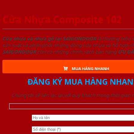
Cửa Nhựa Composite 102
Cửa nhựa và nhựa gỗ tại SAIGONDOOR
là thương hiệu 
sản xuất và phân phối những dòng cửa nhựa và hỗ hợp nhự
SAIGONDOOR
còn có những chính sách bán hàng
ƯU ĐÃ
MUA HÀNG NHANH
ĐĂNG KÝ MUA HÀNG NHAN
Chúng tôi sẽ liên lạc lại với quý khách trong thời gian