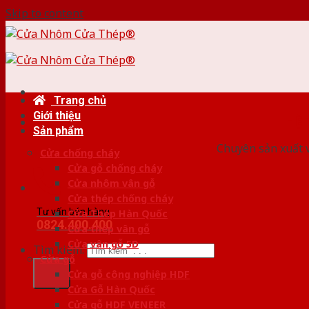
Skip to content
Trang chủ
Giới thiệu
HỆ
Sản phẩm
Chuyên sản xuất v
Cửa chống cháy
Cửa gỗ chống cháy
Cửa nhôm vân gỗ
Cửa thép chống cháy
Tư vấn bán hàng
Cửa Thép Hàn Quốc
0824.400.400
Cửa thép vân gỗ
Cửa vân gỗ 5D
Tìm kiếm:
Cửa gỗ
Cửa gỗ công nghiệp HDF
Cửa Gỗ Hàn Quốc
Cửa gỗ HDF VENEER