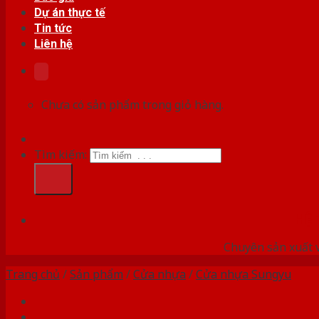
Dự án thực tế
Tin tức
Liên hệ
Chưa có sản phẩm trong giỏ hàng.
Tìm kiếm:
HỆ
Chuyên sản xuất v
Trang chủ
/
Sản phẩm
/
Cửa nhựa
/
Cửa nhựa Sungyu