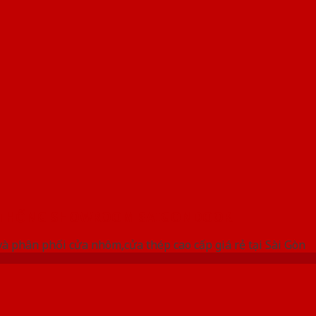
 THỐNG SHOWROOM SAIGONDOOR
à phân phối cửa nhôm,cửa thép cao cấp giá rẻ tại Sài Gòn