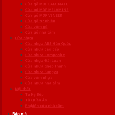
Cửa gỗ MDF LAMINATE
Cửa gỗ MDF MELAMINE
Cửa gỗ MDF VENEER
Cửa gỗ tự nhiên
Cửa vòm gỗ
Cửa gỗ nhà tắm
Cửa nhựa
Cửa nhựa ABS Hàn Quốc
Cửa nhựa cao cấp
Cửa nhựa Composite
Cửa nhựa Đài Loan
Cửa nhựa ghép thanh
Cửa nhựa Sungyu
Cửa vòm nhựa
Cửa nhựa nhà tắm
Nội thất
Tủ Kệ Bếp
Tủ Quần Áo
Phụ kiện cửa nhà tắm
Báo giá