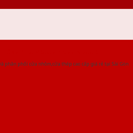
 THỐNG SHOWROOM SAIGONDOOR
à phân phối cửa nhôm,cửa thép cao cấp giá rẻ tại Sài Gòn