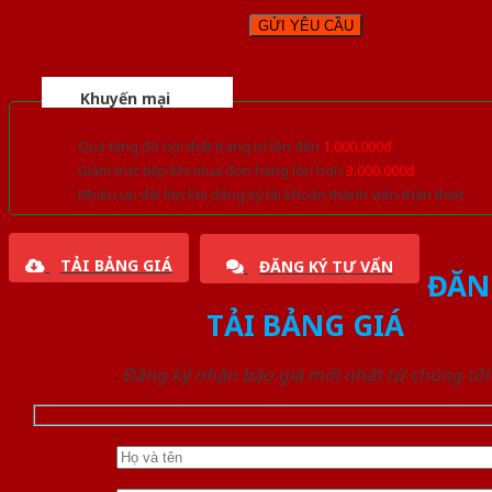
Khuyến mại
Quà tặng đồ nội thất trang trí lên đến
1.000.000đ
Giảm trực tiếp khi mua đơn hàng lớn hơn
3.000.000đ
Nhiều ưu đãi lớn khi đăng ký tài khoản thành viên thân thiết
TẢI BẢNG GIÁ
ĐĂNG KÝ TƯ VẤN
ĐĂN
TẢI BẢNG GIÁ
Đăng ký nhận báo giá mới nhất từ chúng tôi