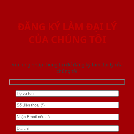
ĐĂNG KÝ LÀM ĐẠI LÝ
CỦA CHÚNG TÔI
Vui lòng nhập thông tin để đăng ký làm đại lý của
chúng tôi