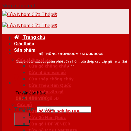
Skip to content
Trang chủ
Giới thiệu
Sản phẩm
HỆ THỐNG SHOWROOM SAIGONDOOR
Cửa chống cháy
Chuyên sản xuất và phân phối cửa nhôm,cửa thép cao cấp giá rẻ tại Sài
Cửa gỗ chống cháy
Gòn
Cửa nhôm vân gỗ
Cửa thép chống cháy
Cửa Thép Hàn Quốc
Cửa thép vân gỗ
Tư vấn bán hàng
0824.400.400
Cửa vân gỗ 5D
Cửa gỗ
Tìm kiếm:
Cửa gỗ công nghiệp HDF
Cửa Gỗ Hàn Quốc
Cửa gỗ HDF VENEER
Cửa gỗ MDF LAMINATE