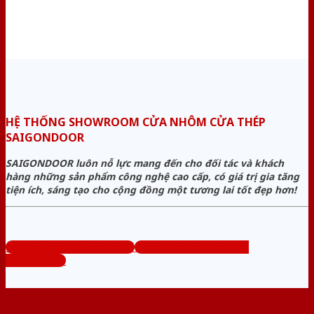
HỆ THỐNG SHOWROOM CỬA NHÔM CỬA THÉP
SAIGONDOOR
SAIGONDOOR luôn nỗ lực mang đến cho đối tác và khách
hàng những sản phẩm công nghệ cao cấp, có giá trị gia tăng
tiện ích, sáng tạo cho cộng đồng một tương lai tốt đẹp hơn!
www.cuanhomcuathep.com
Tổng đài tư vấn miễn phí:
0824.400.400