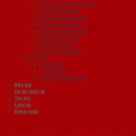
Cửa nhựa ABS Hàn Quốc
Cửa nhựa cao cấp
Cửa nhựa Composite
Cửa nhựa Đài Loan
Cửa nhựa ghép thanh
Cửa nhựa Sungyu
Cửa vòm nhựa
Cửa nhựa nhà tắm
Nội thất
Tủ Kệ Bếp
Tủ Quần Áo
Phụ kiện cửa nhà tắm
Báo giá
Dự án thực tế
Tin tức
Liên hệ
Đăng nhập