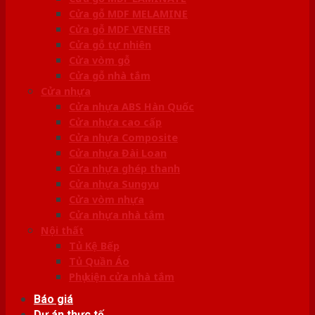
Cửa gỗ MDF MELAMINE
Cửa gỗ MDF VENEER
Cửa gỗ tự nhiên
Cửa vòm gỗ
Cửa gỗ nhà tắm
Cửa nhựa
Cửa nhựa ABS Hàn Quốc
Cửa nhựa cao cấp
Cửa nhựa Composite
Cửa nhựa Đài Loan
Cửa nhựa ghép thanh
Cửa nhựa Sungyu
Cửa vòm nhựa
Cửa nhựa nhà tắm
Nội thất
Tủ Kệ Bếp
Tủ Quần Áo
Phụ kiện cửa nhà tắm
Báo giá
Dự án thực tế