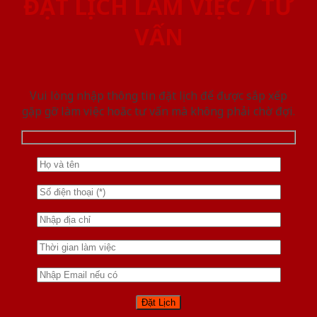
ĐẶT LỊCH LÀM VIỆC / TƯ
VẤN
Vui lòng nhập thông tin đặt lịch để được sắp xếp
gặp gỡ làm việc hoăc tư vấn mà không phải chờ đợi.