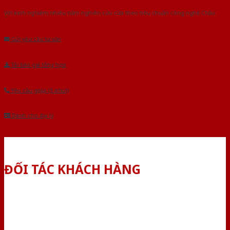
Với kinh nghiệm nhiêu năm nghiên cứu cửa theo tiêu chuẩn công nghệ Châu
Âu.Chúng tôi tự tin là nhà sản xuất & cung cấp hàng đầu tại Việt Nam!
Gửi yêu cầu tư vấn
Tải báo giá tổng hợp
Yêu cầu gọi lại (3 phút)
Dành cho đại lý
ĐỐI TÁC KHÁCH HÀNG