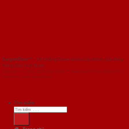
SaigonDoor™
- Hệ thống Showroom cửa nhôm cửa thép
hàng đầu Việt Nam
Copyright ⓒ 2016 – 2026 SaigonDoor™ - www.cuanhomcuathep.com |
Đơn vị chủ quản SaigonDoor
Tìm kiếm: