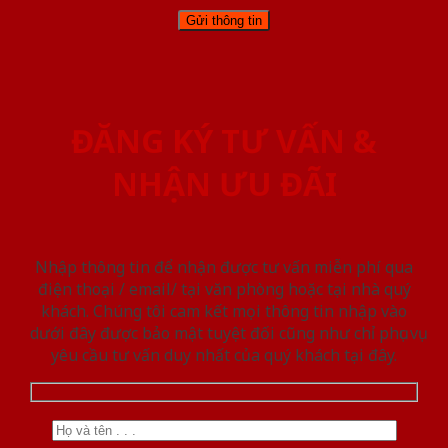
ĐĂNG KÝ TƯ VẤN &
NHẬN ƯU ĐÃI
Nhập thông tin để nhận được tư vấn miễn phí qua
điện thoại / email/ tại văn phòng hoặc tại nhà quý
khách. Chúng tôi cam kết mọi thông tin nhập vào
dưới đây được bảo mật tuyệt đối cũng như chỉ phục vụ
yêu cầu tư vấn duy nhất của quý khách tại đây.