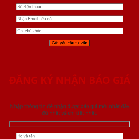
ĐĂNG KÝ NHẬN BÁO GIÁ
Nhập thông tin để nhận được báo giá mới nhât đầy
đủ nhất và chi tiết nhất.