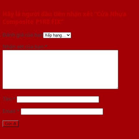
Hãy là người đầu tiên nhận xét “Cửa Nhựa
Composite P1R8 FIX”
Đánh giá của bạn
Nhận xét của bạn
*
Tên
*
Email
*