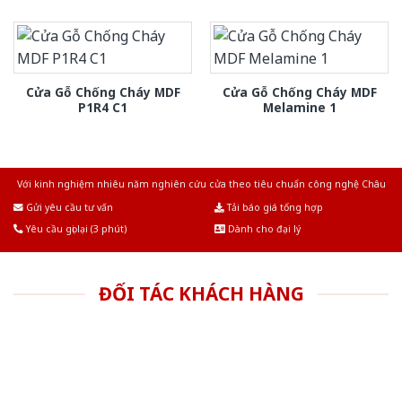
Cửa Gỗ Chống Cháy MDF
Cửa Gỗ Chống Cháy MDF
P1R4 C1
Melamine 1
Với kinh nghiệm nhiêu năm nghiên cứu cửa theo tiêu chuẩn công nghệ Châu
Âu.Chúng tôi tự tin là nhà sản xuất & cung cấp hàng đầu tại Việt Nam!
Gửi yêu cầu tư vấn
Tải báo giá tổng hợp
Yêu cầu gọi lại (3 phút)
Dành cho đại lý
ĐỐI TÁC KHÁCH HÀNG