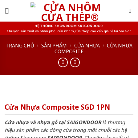
Skip
to
content
HỆ THỐNG SHOWROOM SAIGONDOOR
Chuyên sản xuất và phân phối cửa nhôm,cửa thép cao cấp giá rẻ tại Sài Gòn
TRANG CHỦ
/
SẢN PHẨM
/
CỬA NHỰA
/
CỬA NHỰA
COMPOSITE
Cửa Nhựa Composite SGD 1PN
Cửa nhựa và nhựa gỗ tại SAIGONDOOR
là thương
hiệu sản phẩm các dòng cửa trong một chuỗi các hệ
thống Showroom
SAIGONDOOR
. Chuyên sản xuất và