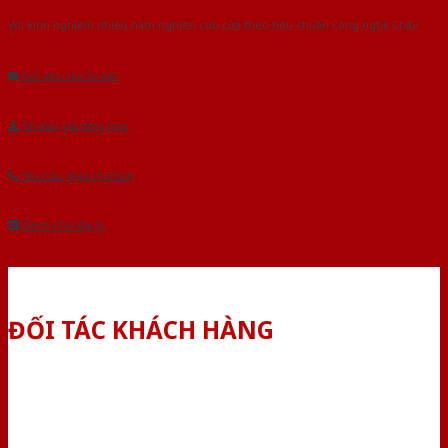
Với kinh nghiệm nhiêu năm nghiên cứu cửa theo tiêu chuẩn công nghệ Châu
Âu.Chúng tôi tự tin là nhà sản xuất & cung cấp hàng đầu tại Việt Nam!
Gửi yêu cầu tư vấn
Tải báo giá tổng hợp
Yêu cầu gọi lại (3 phút)
Dành cho đại lý
ĐỐI TÁC KHÁCH HÀNG