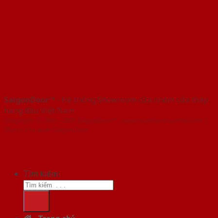
SaigonDoor™
- Hệ thống Showroom cửa nhôm cửa thép
hàng đầu Việt Nam
Copyright ⓒ 2016 – 2026 SaigonDoor™ - www.cuanhomcuathep.com |
Đơn vị chủ quản SaigonDoor
Tìm kiếm: