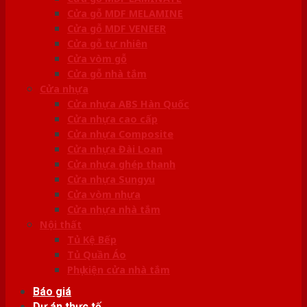
Cửa gỗ MDF MELAMINE
Cửa gỗ MDF VENEER
Cửa gỗ tự nhiên
Cửa vòm gỗ
Cửa gỗ nhà tắm
Cửa nhựa
Cửa nhựa ABS Hàn Quốc
Cửa nhựa cao cấp
Cửa nhựa Composite
Cửa nhựa Đài Loan
Cửa nhựa ghép thanh
Cửa nhựa Sungyu
Cửa vòm nhựa
Cửa nhựa nhà tắm
Nội thất
Tủ Kệ Bếp
Tủ Quần Áo
Phụ kiện cửa nhà tắm
Báo giá
Dự án thực tế