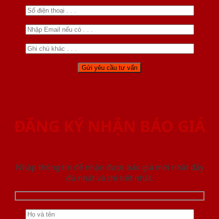
ĐĂNG KÝ NHẬN BÁO GIÁ
Nhập thông tin để nhận được báo giá mới nhât đầy
đủ nhất và chi tiết nhất.