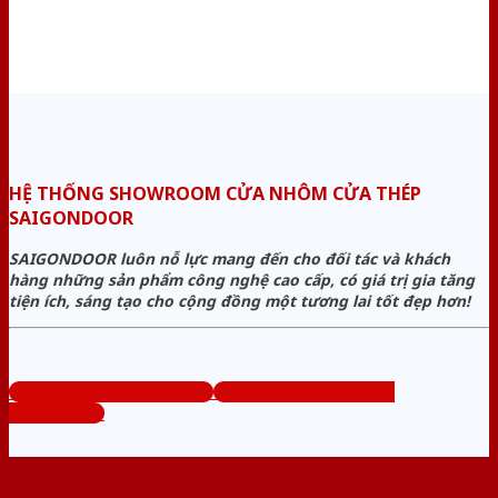
HỆ THỐNG SHOWROOM CỬA NHÔM CỬA THÉP
SAIGONDOOR
SAIGONDOOR luôn nỗ lực mang đến cho đối tác và khách
hàng những sản phẩm công nghệ cao cấp, có giá trị gia tăng
tiện ích, sáng tạo cho cộng đồng một tương lai tốt đẹp hơn!
www.cuanhomcuathep.com
Tổng đài tư vấn miễn phí:
0824.400.400