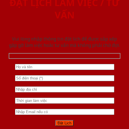
ĐẶT LỊCH LÀM VIỆC / TƯ
VẤN
Vui lòng nhập thông tin đặt lịch để được sắp xếp
gặp gỡ làm việc hoăc tư vấn mà không phải chờ đợi.