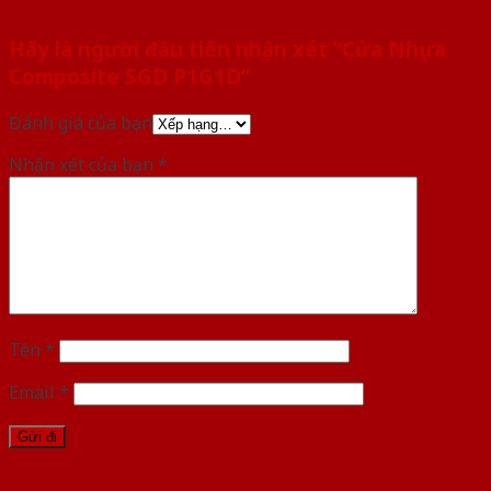
Hãy là người đầu tiên nhận xét “Cửa Nhựa
Composite SGD P1G1D”
Đánh giá của bạn
Nhận xét của bạn
*
Tên
*
Email
*