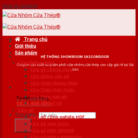
Skip to content
Trang chủ
Giới thiệu
Sản phẩm
HỆ THỐNG SHOWROOM SAIGONDOOR
Cửa chống cháy
Chuyên sản xuất và phân phối cửa nhôm,cửa thép cao cấp giá rẻ tại Sài
Cửa gỗ chống cháy
Gòn
Cửa nhôm vân gỗ
Cửa thép chống cháy
Cửa Thép Hàn Quốc
Cửa thép vân gỗ
Tư vấn bán hàng
0824.400.400
Cửa vân gỗ 5D
Cửa gỗ
Tìm kiếm:
Cửa gỗ công nghiệp HDF
Cửa Gỗ Hàn Quốc
Cửa gỗ HDF VENEER
Cửa gỗ MDF LAMINATE