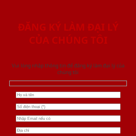
ĐĂNG KÝ LÀM ĐẠI LÝ
CỦA CHÚNG TÔI
Vui lòng nhập thông tin để đăng ký làm đại lý của
chúng tôi