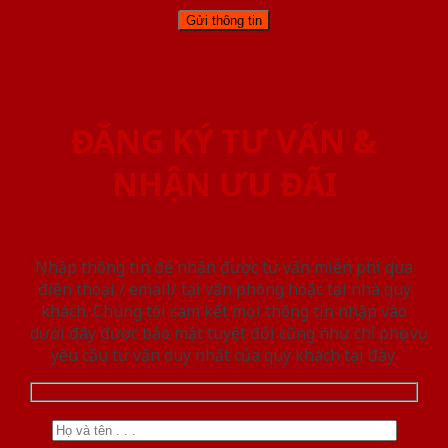
ĐĂNG KÝ TƯ VẤN &
NHẬN ƯU ĐÃI
Nhập thông tin để nhận được tư vấn miễn phí qua
điện thoại / email/ tại văn phòng hoặc tại nhà quý
khách. Chúng tôi cam kết mọi thông tin nhập vào
dưới đây được bảo mật tuyệt đối cũng như chỉ phục vụ
yêu cầu tư vấn duy nhất của quý khách tại đây.