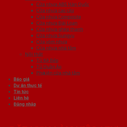
Cửa nhựa ABS Hàn Quốc
Cửa nhựa cao cấp
Cửa nhựa Composite
Cửa nhựa Đài Loan
Cửa nhựa ghép thanh
Cửa nhựa Sungyu
Cửa vòm nhựa
Cửa nhựa nhà tắm
Nội thất
Tủ Kệ Bếp
Tủ Quần Áo
Phụ kiện cửa nhà tắm
Báo giá
Dự án thực tế
Tin tức
Liên hệ
Đăng nhập