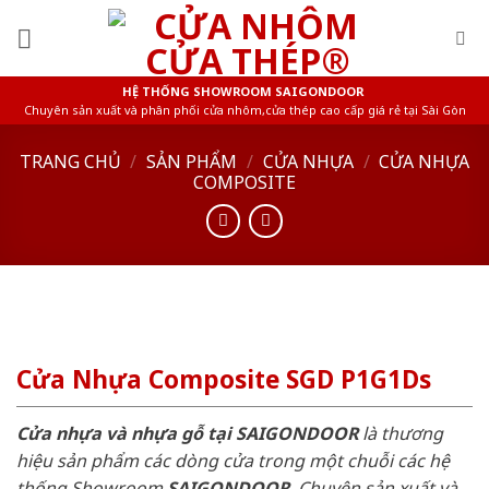
Skip
to
content
HỆ THỐNG SHOWROOM SAIGONDOOR
Chuyên sản xuất và phân phối cửa nhôm,cửa thép cao cấp giá rẻ tại Sài Gòn
TRANG CHỦ
/
SẢN PHẨM
/
CỬA NHỰA
/
CỬA NHỰA
COMPOSITE
Cửa Nhựa Composite SGD P1G1Ds
Cửa nhựa và nhựa gỗ tại SAIGONDOOR
là thương
hiệu sản phẩm các dòng cửa trong một chuỗi các hệ
thống Showroom
SAIGONDOOR
. Chuyên sản xuất và