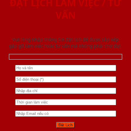
ĐẶT LỊCH LÀM VIỆC / TƯ
VẤN
Vui lòng nhập thông tin đặt lịch để được sắp xếp
gặp gỡ làm việc hoăc tư vấn mà không phải chờ đợi.