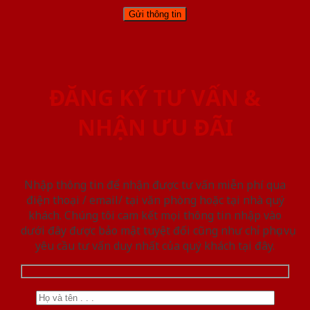
ĐĂNG KÝ TƯ VẤN &
NHẬN ƯU ĐÃI
Nhập thông tin để nhận được tư vấn miễn phí qua
điện thoại / email/ tại văn phòng hoặc tại nhà quý
khách. Chúng tôi cam kết mọi thông tin nhập vào
dưới đây được bảo mật tuyệt đối cũng như chỉ phục vụ
yêu cầu tư vấn duy nhất của quý khách tại đây.