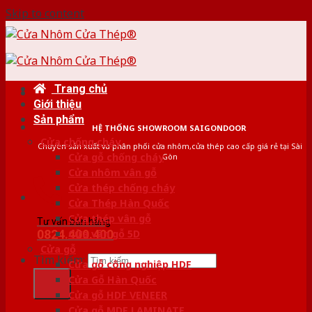
Skip to content
Trang chủ
Giới thiệu
Sản phẩm
HỆ THỐNG SHOWROOM SAIGONDOOR
Cửa chống cháy
Chuyên sản xuất và phân phối cửa nhôm,cửa thép cao cấp giá rẻ tại Sài
Cửa gỗ chống cháy
Gòn
Cửa nhôm vân gỗ
Cửa thép chống cháy
Cửa Thép Hàn Quốc
Cửa thép vân gỗ
Tư vấn bán hàng
0824.400.400
Cửa vân gỗ 5D
Cửa gỗ
Tìm kiếm:
Cửa gỗ công nghiệp HDF
Cửa Gỗ Hàn Quốc
Cửa gỗ HDF VENEER
Cửa gỗ MDF LAMINATE