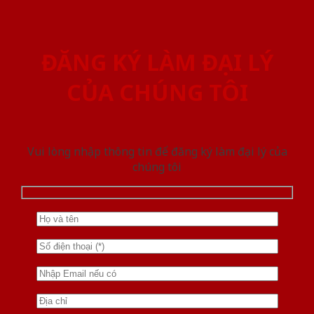
ĐĂNG KÝ LÀM ĐẠI LÝ
CỦA CHÚNG TÔI
Vui lòng nhập thông tin để đăng ký làm đại lý của
chúng tôi