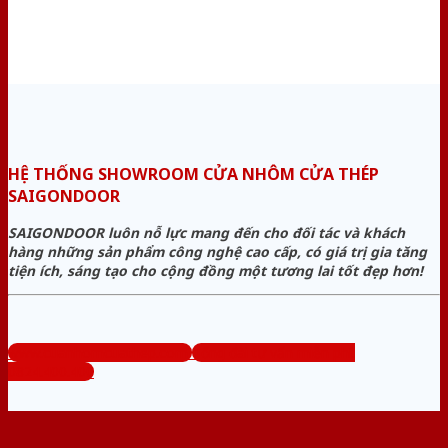
HỆ THỐNG SHOWROOM CỬA NHÔM CỬA THÉP
SAIGONDOOR
SAIGONDOOR luôn nỗ lực mang đến cho đối tác và khách
hàng những sản phẩm công nghệ cao cấp, có giá trị gia tăng
tiện ích, sáng tạo cho cộng đồng một tương lai tốt đẹp hơn!
www.cuanhomcuathep.com
Tổng đài tư vấn miễn phí:
0824.400.400