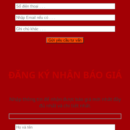
ĐĂNG KÝ NHẬN BÁO GIÁ
Nhập thông tin để nhận được báo giá mới nhât đầy
đủ nhất và chi tiết nhất.