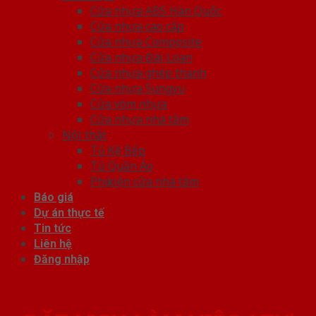
Cửa nhựa ABS Hàn Quốc
Cửa nhựa cao cấp
Cửa nhựa Composite
Cửa nhựa Đài Loan
Cửa nhựa ghép thanh
Cửa nhựa Sungyu
Cửa vòm nhựa
Cửa nhựa nhà tắm
Nội thất
Tủ Kệ Bếp
Tủ Quần Áo
Phụ kiện cửa nhà tắm
Báo giá
Dự án thực tế
Tin tức
Liên hệ
Đăng nhập