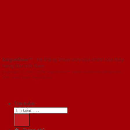
SaigonDoor™
- Hệ thống Showroom cửa nhôm cửa thép
hàng đầu Việt Nam
Copyright ⓒ 2016 – 2026 SaigonDoor™ - www.cuanhomcuathep.com |
Đơn vị chủ quản SaigonDoor
Tìm kiếm: