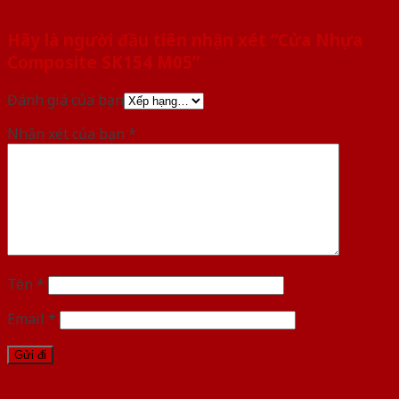
Hãy là người đầu tiên nhận xét “Cửa Nhựa
Composite SK154 M05”
Đánh giá của bạn
Nhận xét của bạn
*
Tên
*
Email
*