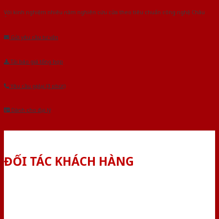
Với kinh nghiệm nhiêu năm nghiên cứu cửa theo tiêu chuẩn công nghệ Châu
Âu.Chúng tôi tự tin là nhà sản xuất & cung cấp hàng đầu tại Việt Nam!
Gửi yêu cầu tư vấn
Tải báo giá tổng hợp
Yêu cầu gọi lại (3 phút)
Dành cho đại lý
ĐỐI TÁC KHÁCH HÀNG