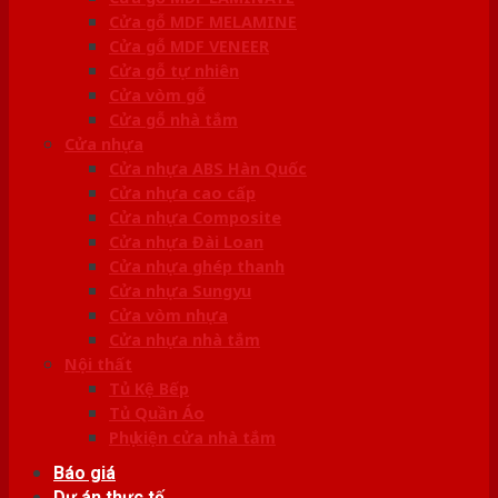
Cửa gỗ MDF MELAMINE
Cửa gỗ MDF VENEER
Cửa gỗ tự nhiên
Cửa vòm gỗ
Cửa gỗ nhà tắm
Cửa nhựa
Cửa nhựa ABS Hàn Quốc
Cửa nhựa cao cấp
Cửa nhựa Composite
Cửa nhựa Đài Loan
Cửa nhựa ghép thanh
Cửa nhựa Sungyu
Cửa vòm nhựa
Cửa nhựa nhà tắm
Nội thất
Tủ Kệ Bếp
Tủ Quần Áo
Phụ kiện cửa nhà tắm
Báo giá
Dự án thực tế