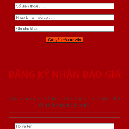
ĐĂNG KÝ NHẬN BÁO GIÁ
Nhập thông tin để nhận được báo giá mới nhât đầy
đủ nhất và chi tiết nhất.