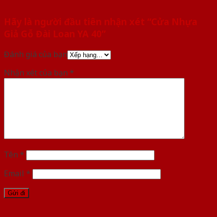
Hãy là người đầu tiên nhận xét “Cửa Nhựa
Giả Gỗ Đài Loan YA 40”
Đánh giá của bạn
Nhận xét của bạn
*
Tên
*
Email
*