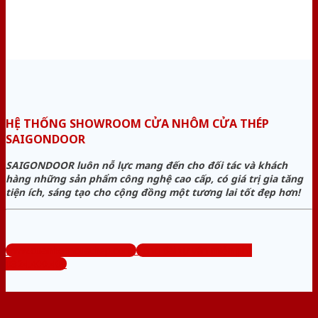
HỆ THỐNG SHOWROOM CỬA NHÔM CỬA THÉP
SAIGONDOOR
SAIGONDOOR luôn nỗ lực mang đến cho đối tác và khách
hàng những sản phẩm công nghệ cao cấp, có giá trị gia tăng
tiện ích, sáng tạo cho cộng đồng một tương lai tốt đẹp hơn!
www.cuanhomcuathep.com
Tổng đài tư vấn miễn phí:
0824.400.400