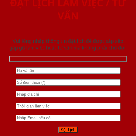
ĐẶT LỊCH LÀM VIỆC / TƯ
VẤN
Vui lòng nhập thông tin đặt lịch để được sắp xếp
gặp gỡ làm việc hoăc tư vấn mà không phải chờ đợi.