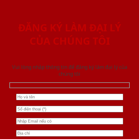
ĐĂNG KÝ LÀM ĐẠI LÝ
CỦA CHÚNG TÔI
Vui lòng nhập thông tin để đăng ký làm đại lý của
chúng tôi