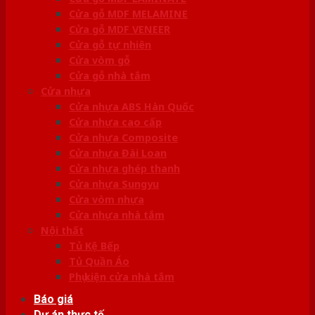
Cửa gỗ MDF MELAMINE
Cửa gỗ MDF VENEER
Cửa gỗ tự nhiên
Cửa vòm gỗ
Cửa gỗ nhà tắm
Cửa nhựa
Cửa nhựa ABS Hàn Quốc
Cửa nhựa cao cấp
Cửa nhựa Composite
Cửa nhựa Đài Loan
Cửa nhựa ghép thanh
Cửa nhựa Sungyu
Cửa vòm nhựa
Cửa nhựa nhà tắm
Nội thất
Tủ Kệ Bếp
Tủ Quần Áo
Phụ kiện cửa nhà tắm
Báo giá
Dự án thực tế