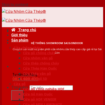
Skip to content
Trang chủ
Giới thiệu
Sản phẩm
HỆ THỐNG SHOWROOM SAIGONDOOR
Cửa chống cháy
Chuyên sản xuất và phân phối cửa nhôm,cửa thép cao cấp giá rẻ tại Sài
Cửa gỗ chống cháy
Gòn
Cửa nhôm vân gỗ
Cửa thép chống cháy
Cửa Thép Hàn Quốc
Cửa thép vân gỗ
Tư vấn bán hàng
0824.400.400
Cửa vân gỗ 5D
Cửa gỗ
Tìm kiếm:
Cửa gỗ công nghiệp HDF
Cửa Gỗ Hàn Quốc
Cửa gỗ HDF VENEER
Cửa gỗ MDF LAMINATE