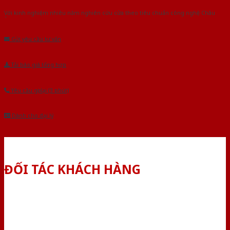
Với kinh nghiệm nhiêu năm nghiên cứu cửa theo tiêu chuẩn công nghệ Châu
Âu.Chúng tôi tự tin là nhà sản xuất & cung cấp hàng đầu tại Việt Nam!
Gửi yêu cầu tư vấn
Tải báo giá tổng hợp
Yêu cầu gọi lại (3 phút)
Dành cho đại lý
ĐỐI TÁC KHÁCH HÀNG