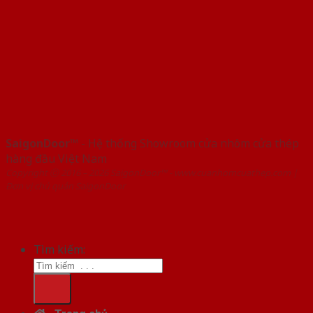
SaigonDoor™
- Hệ thống Showroom cửa nhôm cửa thép
hàng đầu Việt Nam
Copyright ⓒ 2016 – 2026 SaigonDoor™ - www.cuanhomcuathep.com |
Đơn vị chủ quản SaigonDoor
Tìm kiếm: