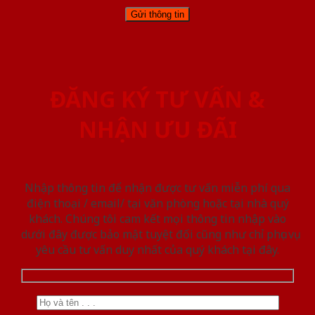
ĐĂNG KÝ TƯ VẤN &
NHẬN ƯU ĐÃI
Nhập thông tin để nhận được tư vấn miễn phí qua
điện thoại / email/ tại văn phòng hoặc tại nhà quý
khách. Chúng tôi cam kết mọi thông tin nhập vào
dưới đây được bảo mật tuyệt đối cũng như chỉ phục vụ
yêu cầu tư vấn duy nhất của quý khách tại đây.