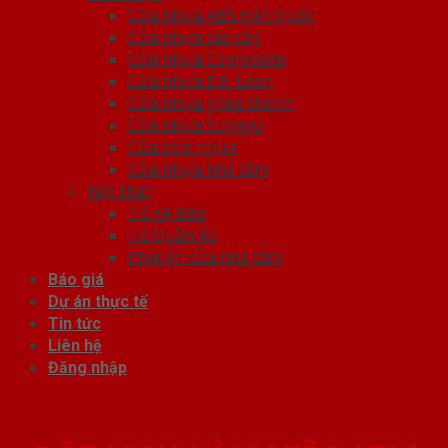
Cửa nhựa ABS Hàn Quốc
Cửa nhựa cao cấp
Cửa nhựa Composite
Cửa nhựa Đài Loan
Cửa nhựa ghép thanh
Cửa nhựa Sungyu
Cửa vòm nhựa
Cửa nhựa nhà tắm
Nội thất
Tủ Kệ Bếp
Tủ Quần Áo
Phụ kiện cửa nhà tắm
Báo giá
Dự án thực tế
Tin tức
Liên hệ
Đăng nhập