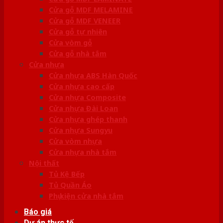
Cửa gỗ MDF MELAMINE
Cửa gỗ MDF VENEER
Cửa gỗ tự nhiên
Cửa vòm gỗ
Cửa gỗ nhà tắm
Cửa nhựa
Cửa nhựa ABS Hàn Quốc
Cửa nhựa cao cấp
Cửa nhựa Composite
Cửa nhựa Đài Loan
Cửa nhựa ghép thanh
Cửa nhựa Sungyu
Cửa vòm nhựa
Cửa nhựa nhà tắm
Nội thất
Tủ Kệ Bếp
Tủ Quần Áo
Phụ kiện cửa nhà tắm
Báo giá
Dự án thực tế