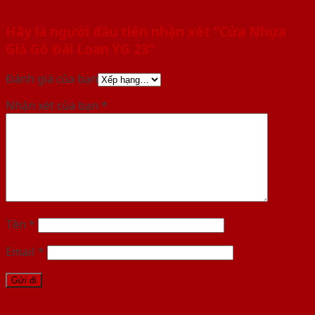
Hãy là người đầu tiên nhận xét “Cửa Nhựa
Giả Gỗ Đài Loan YG 23”
Đánh giá của bạn
Nhận xét của bạn
*
Tên
*
Email
*