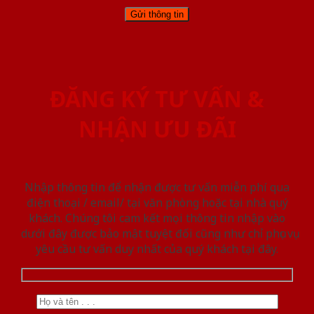
ĐĂNG KÝ TƯ VẤN &
NHẬN ƯU ĐÃI
Nhập thông tin để nhận được tư vấn miễn phí qua
điện thoại / email/ tại văn phòng hoặc tại nhà quý
khách. Chúng tôi cam kết mọi thông tin nhập vào
dưới đây được bảo mật tuyệt đối cũng như chỉ phục vụ
yêu cầu tư vấn duy nhất của quý khách tại đây.