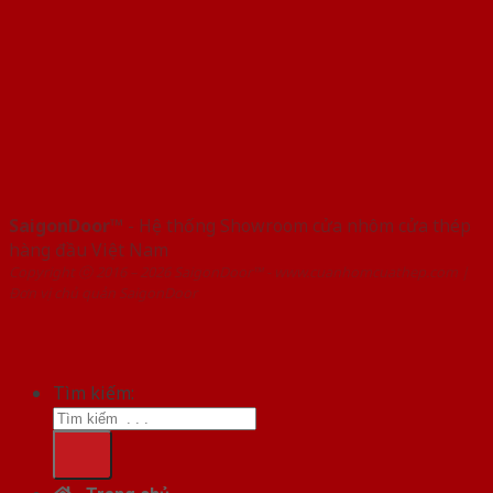
SaigonDoor™
- Hệ thống Showroom cửa nhôm cửa thép
hàng đầu Việt Nam
Copyright ⓒ 2016 – 2026 SaigonDoor™ - www.cuanhomcuathep.com |
Đơn vị chủ quản SaigonDoor
Tìm kiếm: