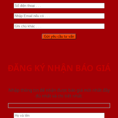
ĐĂNG KÝ NHẬN BÁO GIÁ
Nhập thông tin để nhận được báo giá mới nhât đầy
đủ nhất và chi tiết nhất.