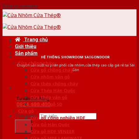
Skip to content
Trang chủ
Giới thiệu
Sản phẩm
HỆ THỐNG SHOWROOM SAIGONDOOR
Cửa chống cháy
Chuyên sản xuất và phân phối cửa nhôm,cửa thép cao cấp giá rẻ tại Sài
Cửa gỗ chống cháy
Gòn
Cửa nhôm vân gỗ
Cửa thép chống cháy
Cửa Thép Hàn Quốc
Cửa thép vân gỗ
Tư vấn bán hàng
0824.400.400
Cửa vân gỗ 5D
Cửa gỗ
Tìm kiếm:
Cửa gỗ công nghiệp HDF
Cửa Gỗ Hàn Quốc
Cửa gỗ HDF VENEER
Cửa gỗ MDF LAMINATE