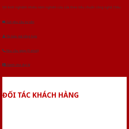
Với kinh nghiệm nhiêu năm nghiên cứu cửa theo tiêu chuẩn công nghệ Châu
Âu.Chúng tôi tự tin là nhà sản xuất & cung cấp hàng đầu tại Việt Nam!
Gửi yêu cầu tư vấn
Tải báo giá tổng hợp
Yêu cầu gọi lại (3 phút)
Dành cho đại lý
ĐỐI TÁC KHÁCH HÀNG