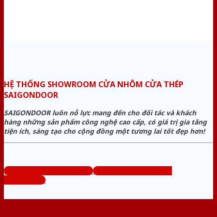
HỆ THỐNG SHOWROOM CỬA NHÔM CỬA THÉP
SAIGONDOOR
SAIGONDOOR luôn nỗ lực mang đến cho đối tác và khách
hàng những sản phẩm công nghệ cao cấp, có giá trị gia tăng
tiện ích, sáng tạo cho cộng đồng một tương lai tốt đẹp hơn!
www.cuanhomcuathep.com
Tổng đài tư vấn miễn phí:
0824.400.400