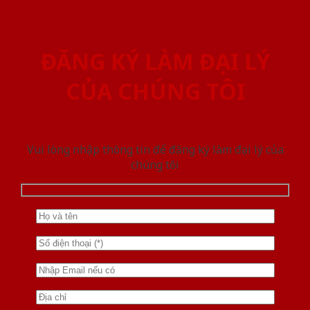
ĐĂNG KÝ LÀM ĐẠI LÝ
CỦA CHÚNG TÔI
Vui lòng nhập thông tin để đăng ký làm đại lý của
chúng tôi