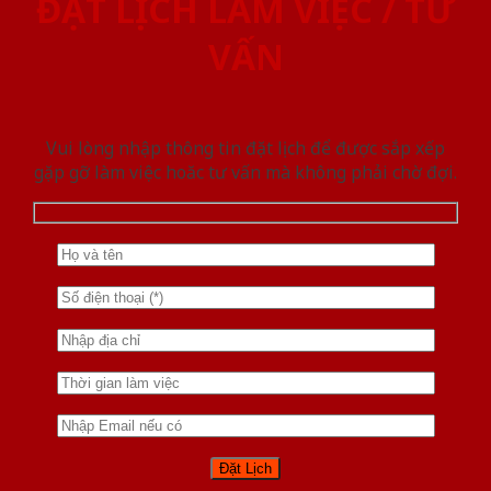
ĐẶT LỊCH LÀM VIỆC / TƯ
VẤN
Vui lòng nhập thông tin đặt lịch để được sắp xếp
gặp gỡ làm việc hoăc tư vấn mà không phải chờ đợi.