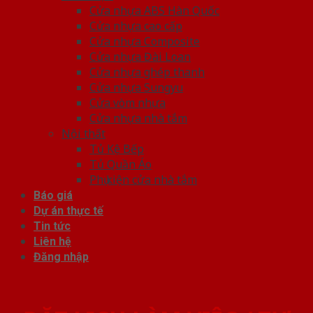
Cửa nhựa ABS Hàn Quốc
Cửa nhựa cao cấp
Cửa nhựa Composite
Cửa nhựa Đài Loan
Cửa nhựa ghép thanh
Cửa nhựa Sungyu
Cửa vòm nhựa
Cửa nhựa nhà tắm
Nội thất
Tủ Kệ Bếp
Tủ Quần Áo
Phụ kiện cửa nhà tắm
Báo giá
Dự án thực tế
Tin tức
Liên hệ
Đăng nhập