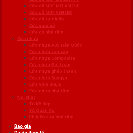
Cửa gỗ MDF MELAMINE
Cửa gỗ MDF VENEER
Cửa gỗ tự nhiên
Cửa vòm gỗ
Cửa gỗ nhà tắm
Cửa nhựa
Cửa nhựa ABS Hàn Quốc
Cửa nhựa cao cấp
Cửa nhựa Composite
Cửa nhựa Đài Loan
Cửa nhựa ghép thanh
Cửa nhựa Sungyu
Cửa vòm nhựa
Cửa nhựa nhà tắm
Nội thất
Tủ Kệ Bếp
Tủ Quần Áo
Phụ kiện cửa nhà tắm
Báo giá
Dự án thực tế