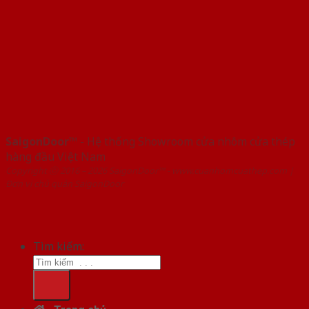
SaigonDoor™
- Hệ thống Showroom cửa nhôm cửa thép
hàng đầu Việt Nam
Copyright ⓒ 2016 – 2026 SaigonDoor™ - www.cuanhomcuathep.com |
Đơn vị chủ quản SaigonDoor
Tìm kiếm: