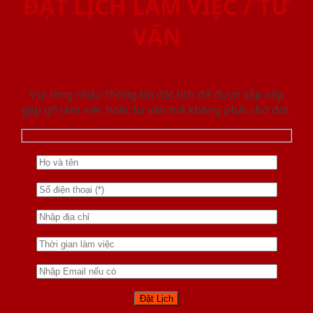
ĐẶT LỊCH LÀM VIỆC / TƯ
VẤN
Vui lòng nhập thông tin đặt lịch để được sắp xếp
gặp gỡ làm việc hoăc tư vấn mà không phải chờ đợi.