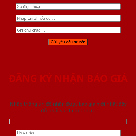
ĐĂNG KÝ NHẬN BÁO GIÁ
Nhập thông tin để nhận được báo giá mới nhât đầy
đủ nhất và chi tiết nhất.