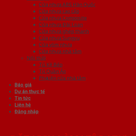
Cửa nhựa ABS Hàn Quốc
Cửa nhựa cao cấp
Cửa nhựa Composite
Cửa nhựa Đài Loan
Cửa nhựa ghép thanh
Cửa nhựa Sungyu
Cửa vòm nhựa
Cửa nhựa nhà tắm
Nội thất
Tủ Kệ Bếp
Tủ Quần Áo
Phụ kiện cửa nhà tắm
Báo giá
Dự án thực tế
Tin tức
Liên hệ
Đăng nhập