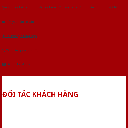
Với kinh nghiệm nhiêu năm nghiên cứu cửa theo tiêu chuẩn công nghệ Châu
Âu.Chúng tôi tự tin là nhà sản xuất & cung cấp hàng đầu tại Việt Nam!
Gửi yêu cầu tư vấn
Tải báo giá tổng hợp
Yêu cầu gọi lại (3 phút)
Dành cho đại lý
ĐỐI TÁC KHÁCH HÀNG