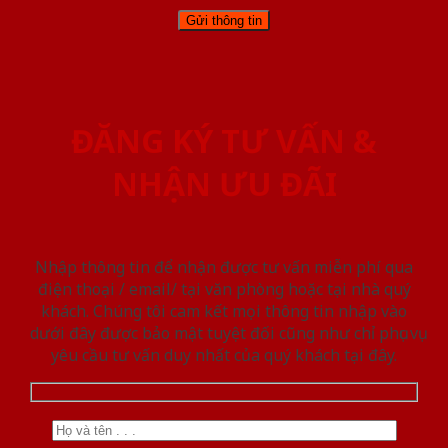
ĐĂNG KÝ TƯ VẤN &
NHẬN ƯU ĐÃI
Nhập thông tin để nhận được tư vấn miễn phí qua
điện thoại / email/ tại văn phòng hoặc tại nhà quý
khách. Chúng tôi cam kết mọi thông tin nhập vào
dưới đây được bảo mật tuyệt đối cũng như chỉ phục vụ
yêu cầu tư vấn duy nhất của quý khách tại đây.