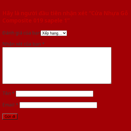
Hãy là người đầu tiên nhận xét “Cửa Nhựa Gỗ
Composite 019 sapele 1”
Đánh giá của bạn
Nhận xét của bạn
*
Tên
*
Email
*