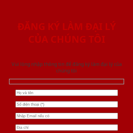
ĐĂNG KÝ LÀM ĐẠI LÝ
CỦA CHÚNG TÔI
Vui lòng nhập thông tin để đăng ký làm đại lý của
chúng tôi