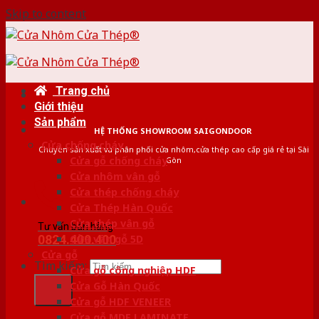
Skip to content
Trang chủ
Giới thiệu
Sản phẩm
HỆ THỐNG SHOWROOM SAIGONDOOR
Cửa chống cháy
Chuyên sản xuất và phân phối cửa nhôm,cửa thép cao cấp giá rẻ tại Sài
Cửa gỗ chống cháy
Gòn
Cửa nhôm vân gỗ
Cửa thép chống cháy
Cửa Thép Hàn Quốc
Cửa thép vân gỗ
Tư vấn bán hàng
0824.400.400
Cửa vân gỗ 5D
Cửa gỗ
Tìm kiếm:
Cửa gỗ công nghiệp HDF
Cửa Gỗ Hàn Quốc
Cửa gỗ HDF VENEER
Cửa gỗ MDF LAMINATE