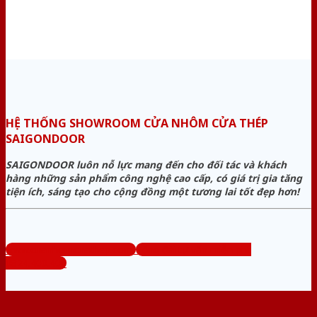
HỆ THỐNG SHOWROOM CỬA NHÔM CỬA THÉP
SAIGONDOOR
SAIGONDOOR luôn nỗ lực mang đến cho đối tác và khách
hàng những sản phẩm công nghệ cao cấp, có giá trị gia tăng
tiện ích, sáng tạo cho cộng đồng một tương lai tốt đẹp hơn!
www.cuanhomcuathep.com
Tổng đài tư vấn miễn phí:
0824.400.400