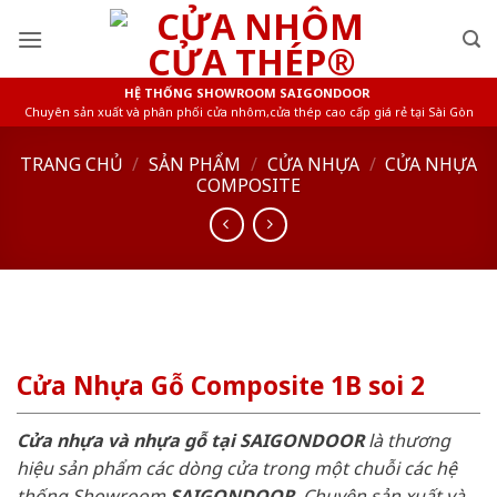
Skip
to
content
HỆ THỐNG SHOWROOM SAIGONDOOR
Chuyên sản xuất và phân phối cửa nhôm,cửa thép cao cấp giá rẻ tại Sài Gòn
TRANG CHỦ
/
SẢN PHẨM
/
CỬA NHỰA
/
CỬA NHỰA
COMPOSITE
Cửa Nhựa Gỗ Composite 1B soi 2
Cửa nhựa và nhựa gỗ tại SAIGONDOOR
là thương
hiệu sản phẩm các dòng cửa trong một chuỗi các hệ
thống Showroom
SAIGONDOOR
. Chuyên sản xuất và