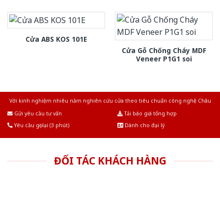
Cửa ABS KOS 101E
Cửa Gỗ Chống Cháy MDF
Veneer P1G1 soi
Với kinh nghiệm nhiêu năm nghiên cứu cửa theo tiêu chuẩn công nghệ Châu
Âu.Chúng tôi tự tin là nhà sản xuất & cung cấp hàng đầu tại Việt Nam!
Gửi yêu cầu tư vấn
Tải báo giá tổng hợp
Yêu cầu gọi lại (3 phút)
Dành cho đại lý
ĐỐI TÁC KHÁCH HÀNG