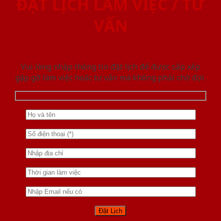
ĐẶT LỊCH LÀM VIỆC / TƯ
VẤN
Vui lòng nhập thông tin đặt lịch để được sắp xếp
gặp gỡ làm việc hoăc tư vấn mà không phải chờ đợi.