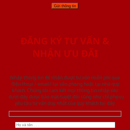
ĐĂNG KÝ TƯ VẤN &
NHẬN ƯU ĐÃI
Nhập thông tin để nhận được tư vấn miễn phí qua
điện thoại / email/ tại văn phòng hoặc tại nhà quý
khách. Chúng tôi cam kết mọi thông tin nhập vào
dưới đây được bảo mật tuyệt đối cũng như chỉ phục vụ
yêu cầu tư vấn duy nhất của quý khách tại đây.