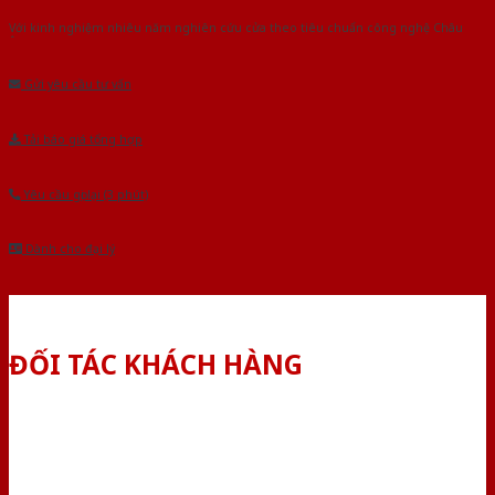
Với kinh nghiệm nhiêu năm nghiên cứu cửa theo tiêu chuẩn công nghệ Châu
Âu.Chúng tôi tự tin là nhà sản xuất & cung cấp hàng đầu tại Việt Nam!
Gửi yêu cầu tư vấn
Tải báo giá tổng hợp
Yêu cầu gọi lại (3 phút)
Dành cho đại lý
ĐỐI TÁC KHÁCH HÀNG