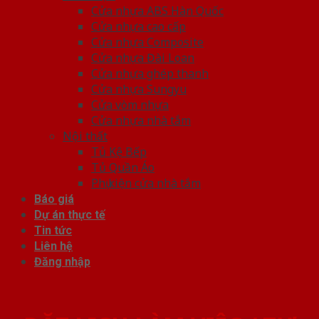
Cửa nhựa ABS Hàn Quốc
Cửa nhựa cao cấp
Cửa nhựa Composite
Cửa nhựa Đài Loan
Cửa nhựa ghép thanh
Cửa nhựa Sungyu
Cửa vòm nhựa
Cửa nhựa nhà tắm
Nội thất
Tủ Kệ Bếp
Tủ Quần Áo
Phụ kiện cửa nhà tắm
Báo giá
Dự án thực tế
Tin tức
Liên hệ
Đăng nhập