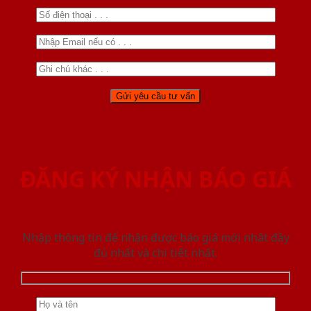
ĐĂNG KÝ NHẬN BÁO GIÁ
Nhập thông tin để nhận được báo giá mới nhât đầy
đủ nhất và chi tiết nhất.