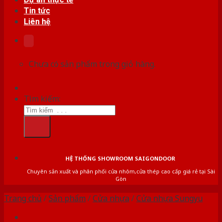
Tin tức
Liên hệ
Chưa có sản phẩm trong giỏ hàng.
Tìm kiếm:
HỆ THỐNG SHOWROOM SAIGONDOOR
Chuyên sản xuất và phân phối cửa nhôm,cửa thép cao cấp giá rẻ tại Sài
Gòn
Trang chủ
/
Sản phẩm
/
Cửa nhựa
/
Cửa nhựa Sungyu