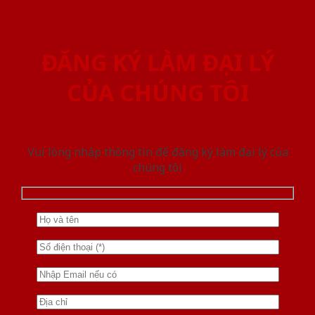
ĐĂNG KÝ LÀM ĐẠI LÝ
CỦA CHÚNG TÔI
Vui lòng nhập thông tin để đăng ký làm đại lý của
chúng tôi