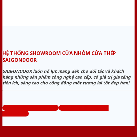
HỆ THỐNG SHOWROOM CỬA NHÔM CỬA THÉP
SAIGONDOOR
SAIGONDOOR luôn nỗ lực mang đến cho đối tác và khách
hàng những sản phẩm công nghệ cao cấp, có giá trị gia tăng
tiện ích, sáng tạo cho cộng đồng một tương lai tốt đẹp hơn!
www.cuanhomcuathep.com
Tổng đài tư vấn miễn phí:
0824.400.400