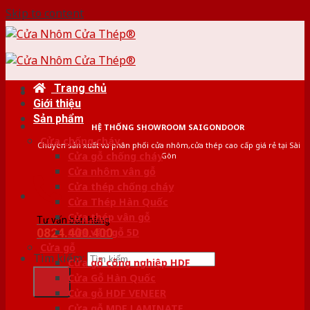
Skip to content
Trang chủ
Giới thiệu
Sản phẩm
HỆ THỐNG SHOWROOM SAIGONDOOR
Cửa chống cháy
Chuyên sản xuất và phân phối cửa nhôm,cửa thép cao cấp giá rẻ tại Sài
Cửa gỗ chống cháy
Gòn
Cửa nhôm vân gỗ
Cửa thép chống cháy
Cửa Thép Hàn Quốc
Cửa thép vân gỗ
Tư vấn bán hàng
0824.400.400
Cửa vân gỗ 5D
Cửa gỗ
Tìm kiếm:
Cửa gỗ công nghiệp HDF
Cửa Gỗ Hàn Quốc
Cửa gỗ HDF VENEER
Cửa gỗ MDF LAMINATE