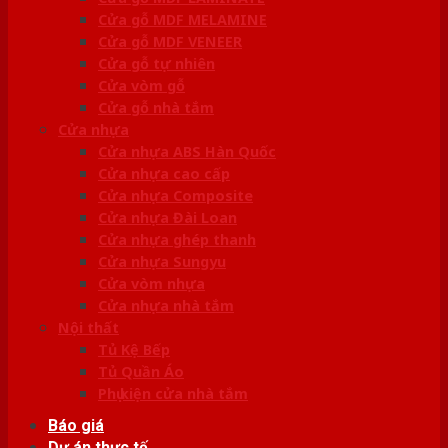
Cửa gỗ MDF MELAMINE
Cửa gỗ MDF VENEER
Cửa gỗ tự nhiên
Cửa vòm gỗ
Cửa gỗ nhà tắm
Cửa nhựa
Cửa nhựa ABS Hàn Quốc
Cửa nhựa cao cấp
Cửa nhựa Composite
Cửa nhựa Đài Loan
Cửa nhựa ghép thanh
Cửa nhựa Sungyu
Cửa vòm nhựa
Cửa nhựa nhà tắm
Nội thất
Tủ Kệ Bếp
Tủ Quần Áo
Phụ kiện cửa nhà tắm
Báo giá
Dự án thực tế