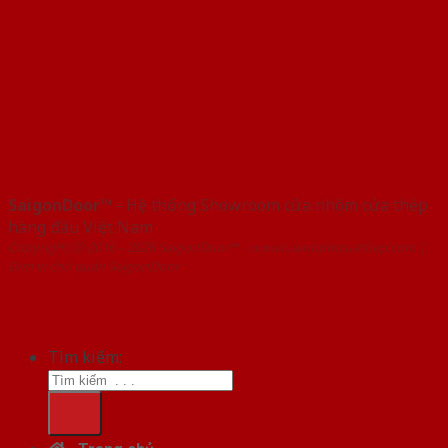
SaigonDoor™
- Hệ thống Showroom cửa nhôm cửa thép
hàng đầu Việt Nam
Copyright ⓒ 2016 – 2026 SaigonDoor™ - www.cuanhomcuathep.com |
Đơn vị chủ quản SaigonDoor
Tìm kiếm: