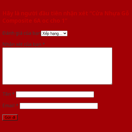
Hãy là người đầu tiên nhận xét “Cửa Nhựa Gỗ
Composite 6A oc cho 1”
Đánh giá của bạn
Nhận xét của bạn
*
Tên
*
Email
*