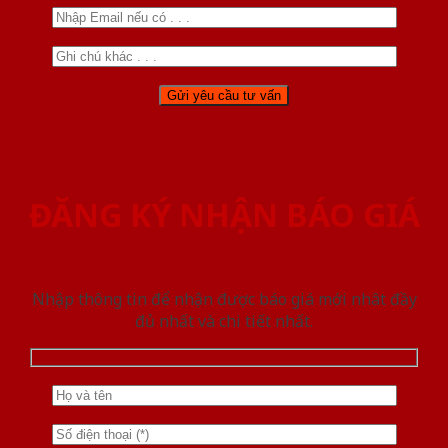
ĐĂNG KÝ NHẬN BÁO GIÁ
Nhập thông tin để nhận được báo giá mới nhât đầy
đủ nhất và chi tiết nhất.