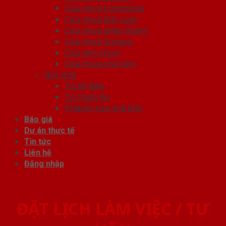
Cửa nhựa Composite
Cửa nhựa Đài Loan
Cửa nhựa ghép thanh
Cửa nhựa Sungyu
Cửa vòm nhựa
Cửa nhựa nhà tắm
Nội thất
Tủ Kệ Bếp
Tủ Quần Áo
Phụ kiện cửa nhà tắm
Báo giá
Dự án thực tế
Tin tức
Liên hệ
Đăng nhập
ĐẶT LỊCH LÀM VIỆC / TƯ