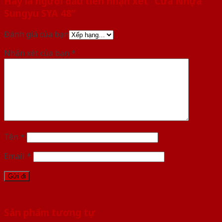
Hãy là người đầu tiên nhận xét “Cửa Nhựa
Sungyu SYA 48”
Đánh giá của bạn
Nhận xét của bạn
*
Tên
*
Email
*
Sản phẩm tương tự