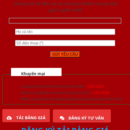
Chúng tôi sẽ liên lạc lại với quý khách trong thời
gian ngắn nhất
Khuyến mại
Quà tặng đồ nội thất trang trí lên đến
1.000.000đ
Giảm trực tiếp khi mua đơn hàng lớn hơn
3.000.000đ
Nhiều ưu đãi lớn khi đăng ký tài khoản thành viên thân thiết
TẢI BẢNG GIÁ
ĐĂNG KÝ TƯ VẤN