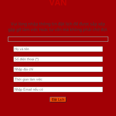
VẤN
Vui lòng nhập thông tin đặt lịch để được sắp xếp
gặp gỡ làm việc hoăc tư vấn mà không phải chờ đợi.