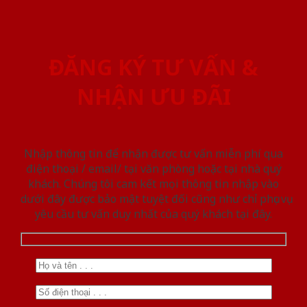
ĐĂNG KÝ TƯ VẤN &
NHẬN ƯU ĐÃI
Nhập thông tin để nhận được tư vấn miễn phí qua
điện thoại / email/ tại văn phòng hoặc tại nhà quý
khách. Chúng tôi cam kết mọi thông tin nhập vào
dưới đây được bảo mật tuyệt đối cũng như chỉ phục vụ
yêu cầu tư vấn duy nhất của quý khách tại đây.