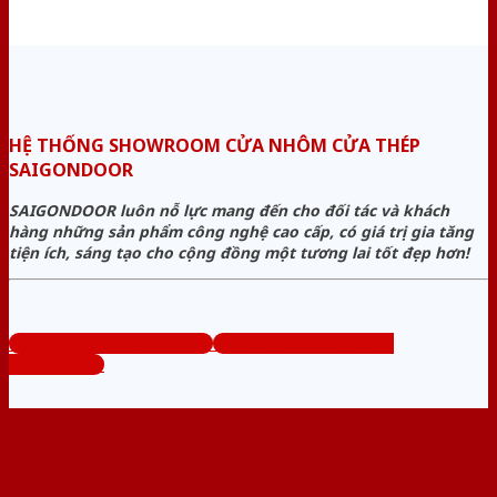
HỆ THỐNG SHOWROOM CỬA NHÔM CỬA THÉP
SAIGONDOOR
SAIGONDOOR luôn nỗ lực mang đến cho đối tác và khách
hàng những sản phẩm công nghệ cao cấp, có giá trị gia tăng
tiện ích, sáng tạo cho cộng đồng một tương lai tốt đẹp hơn!
www.cuanhomcuathep.com
Tổng đài tư vấn miễn phí:
0824.400.400