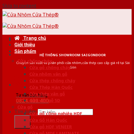
Skip to content
Trang chủ
Giới thiệu
Sản phẩm
HỆ THỐNG SHOWROOM SAIGONDOOR
Cửa chống cháy
Chuyên sản xuất và phân phối cửa nhôm,cửa thép cao cấp giá rẻ tại Sài
Cửa gỗ chống cháy
Gòn
Cửa nhôm vân gỗ
Cửa thép chống cháy
Cửa Thép Hàn Quốc
Cửa thép vân gỗ
Tư vấn bán hàng
0824.400.400
Cửa vân gỗ 5D
Cửa gỗ
Tìm kiếm:
Cửa gỗ công nghiệp HDF
Cửa Gỗ Hàn Quốc
Cửa gỗ HDF VENEER
Cửa gỗ MDF LAMINATE