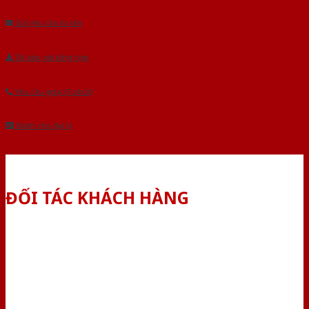
Gửi yêu cầu tư vấn
Tải báo giá tổng hợp
Yêu cầu gọi lại (3 phút)
Dành cho đại lý
ĐỐI TÁC KHÁCH HÀNG