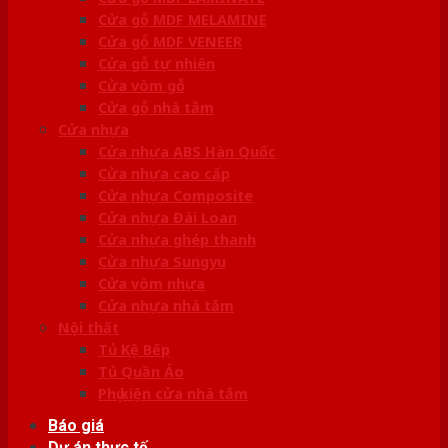
Cửa gỗ MDF MELAMINE
Cửa gỗ MDF VENEER
Cửa gỗ tự nhiên
Cửa vòm gỗ
Cửa gỗ nhà tắm
Cửa nhựa
Cửa nhựa ABS Hàn Quốc
Cửa nhựa cao cấp
Cửa nhựa Composite
Cửa nhựa Đài Loan
Cửa nhựa ghép thanh
Cửa nhựa Sungyu
Cửa vòm nhựa
Cửa nhựa nhà tắm
Nội thất
Tủ Kệ Bếp
Tủ Quần Áo
Phụ kiện cửa nhà tắm
Báo giá
Dự án thực tế