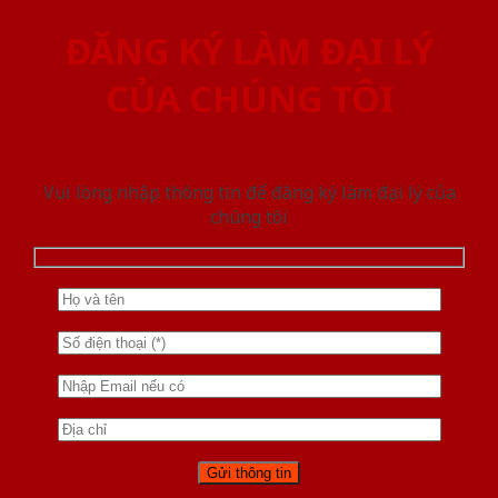
ĐĂNG KÝ LÀM ĐẠI LÝ
CỦA CHÚNG TÔI
Vui lòng nhập thông tin để đăng ký làm đại lý của
chúng tôi