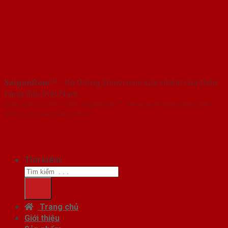
SaigonDoor™
- Hệ thống Showroom cửa nhôm cửa thép
hàng đầu Việt Nam
Copyright ⓒ 2016 – 2026 SaigonDoor™ - www.cuanhomcuathep.com |
Đơn vị chủ quản SaigonDoor
Tìm kiếm:
Trang chủ
Giới thiệu