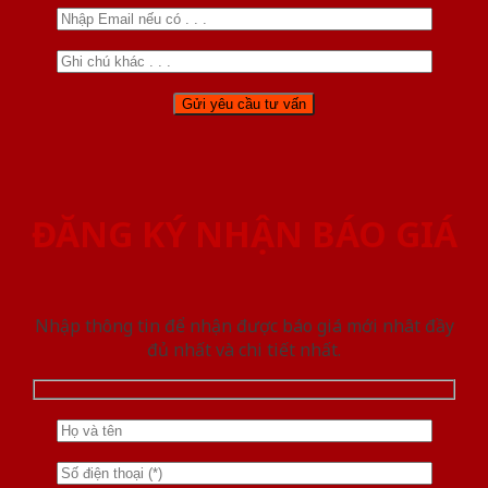
ĐĂNG KÝ NHẬN BÁO GIÁ
Nhập thông tin để nhận được báo giá mới nhât đầy
đủ nhất và chi tiết nhất.