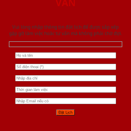
VẤN
Vui lòng nhập thông tin đặt lịch để được sắp xếp
gặp gỡ làm việc hoăc tư vấn mà không phải chờ đợi.