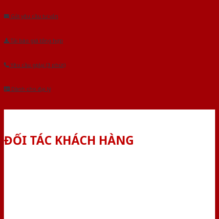
Gửi yêu cầu tư vấn
Tải báo giá tổng hợp
Yêu cầu gọi lại (3 phút)
Dành cho đại lý
ĐỐI TÁC KHÁCH HÀNG