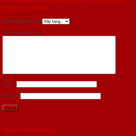
Hãy là người đầu tiên nhận xét “Cửa Nhựa
Sungyu SYB 645”
Đánh giá của bạn
Nhận xét của bạn
*
Tên
*
Email
*
Sản phẩm tương tự