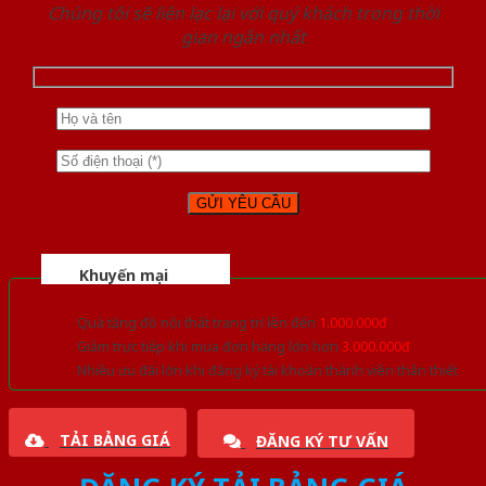
Chúng tôi sẽ liên lạc lại với quý khách trong thời
gian ngắn nhất
Khuyến mại
Quà tặng đồ nội thất trang trí lên đến
1.000.000đ
Giảm trực tiếp khi mua đơn hàng lớn hơn
3.000.000đ
Nhiều ưu đãi lớn khi đăng ký tài khoản thành viên thân thiết
TẢI BẢNG GIÁ
ĐĂNG KÝ TƯ VẤN