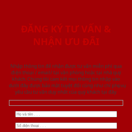
ĐĂNG KÝ TƯ VẤN &
NHẬN ƯU ĐÃI
Nhập thông tin để nhận được tư vấn miễn phí qua
điện thoại / email/ tại văn phòng hoặc tại nhà quý
khách. Chúng tôi cam kết mọi thông tin nhập vào
dưới đây được bảo mật tuyệt đối cũng như chỉ phục vụ
yêu cầu tư vấn duy nhất của quý khách tại đây.