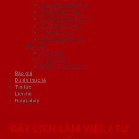
Cửa nhựa Composite
Cửa nhựa Đài Loan
Cửa nhựa ghép thanh
Cửa nhựa Sungyu
Cửa vòm nhựa
Cửa nhựa nhà tắm
Nội thất
Tủ Kệ Bếp
Tủ Quần Áo
Phụ kiện cửa nhà tắm
Báo giá
Dự án thực tế
Tin tức
Liên hệ
Đăng nhập
ĐẶT LỊCH LÀM VIỆC / TƯ