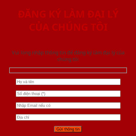
ĐĂNG KÝ LÀM ĐẠI LÝ
CỦA CHÚNG TÔI
Vui lòng nhập thông tin để đăng ký làm đại lý của
chúng tôi