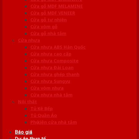
Cửa gỗ MDF MELAMINE
Cửa gỗ MDF VENEER
Cửa gỗ tự nhiên
Cửa vòm gỗ
Cửa gỗ nhà tắm
Cửa nhựa
Cửa nhựa ABS Hàn Quốc
Cửa nhựa cao cấp
Cửa nhựa Composite
Cửa nhựa Đài Loan
Cửa nhựa ghép thanh
Cửa nhựa Sungyu
Cửa vòm nhựa
Cửa nhựa nhà tắm
Nội thất
Tủ Kệ Bếp
Tủ Quần Áo
Phụ kiện cửa nhà tắm
Báo giá
Dự án thực tế