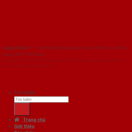
SaigonDoor™
- Hệ thống Showroom cửa nhôm cửa thép
hàng đầu Việt Nam
Copyright ⓒ 2016 – 2026 SaigonDoor™ - www.cuanhomcuathep.com |
Đơn vị chủ quản SaigonDoor
Tìm kiếm:
Trang chủ
Giới thiệu