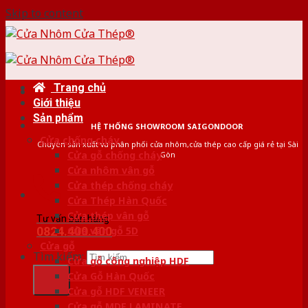
Skip to content
Trang chủ
Giới thiệu
Sản phẩm
HỆ THỐNG SHOWROOM SAIGONDOOR
Cửa chống cháy
Chuyên sản xuất và phân phối cửa nhôm,cửa thép cao cấp giá rẻ tại Sài
Cửa gỗ chống cháy
Gòn
Cửa nhôm vân gỗ
Cửa thép chống cháy
Cửa Thép Hàn Quốc
Cửa thép vân gỗ
Tư vấn bán hàng
0824.400.400
Cửa vân gỗ 5D
Cửa gỗ
Tìm kiếm:
Cửa gỗ công nghiệp HDF
Cửa Gỗ Hàn Quốc
Cửa gỗ HDF VENEER
Cửa gỗ MDF LAMINATE