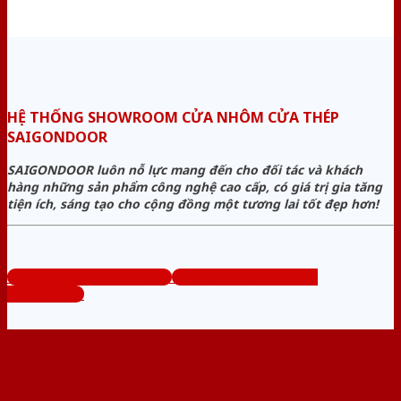
HỆ THỐNG SHOWROOM CỬA NHÔM CỬA THÉP
SAIGONDOOR
SAIGONDOOR luôn nỗ lực mang đến cho đối tác và khách
hàng những sản phẩm công nghệ cao cấp, có giá trị gia tăng
tiện ích, sáng tạo cho cộng đồng một tương lai tốt đẹp hơn!
www.cuanhomcuathep.com
Tổng đài tư vấn miễn phí:
0824.400.400