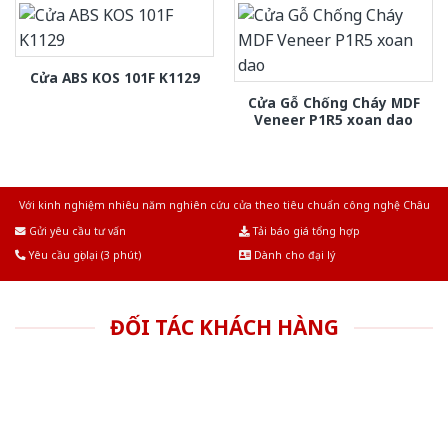
Cửa ABS KOS 101F K1129
Cửa Gỗ Chống Cháy MDF
Veneer P1R5 xoan dao
Với kinh nghiệm nhiêu năm nghiên cứu cửa theo tiêu chuẩn công nghệ Châu
Âu.Chúng tôi tự tin là nhà sản xuất & cung cấp hàng đầu tại Việt Nam!
Gửi yêu cầu tư vấn
Tải báo giá tổng hợp
Yêu cầu gọi lại (3 phút)
Dành cho đại lý
ĐỐI TÁC KHÁCH HÀNG