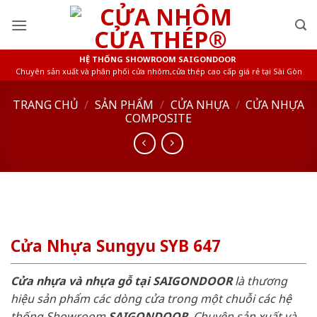
Skip
to
content
HỆ THỐNG SHOWROOM SAIGONDOOR
Chuyên sản xuất và phân phối cửa nhôm,cửa thép cao cấp giá rẻ tại Sài Gòn
TRANG CHỦ
/
SẢN PHẨM
/
CỬA NHỰA
/
CỬA NHỰA
COMPOSITE
Cửa Nhựa Sungyu SYB 647
Cửa nhựa và nhựa gỗ tại SAIGONDOOR
là thương
hiệu sản phẩm các dòng cửa trong một chuỗi các hệ
thống Showroom
SAIGONDOOR
. Chuyên sản xuất và