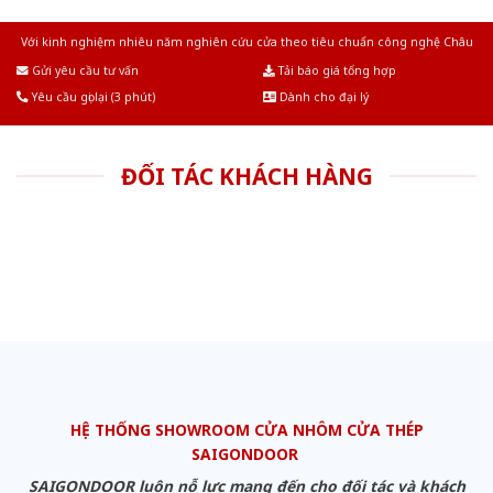
Với kinh nghiệm nhiêu năm nghiên cứu cửa theo tiêu chuẩn công nghệ Châu
Âu.Chúng tôi tự tin là nhà sản xuất & cung cấp hàng đầu tại Việt Nam!
Gửi yêu cầu tư vấn
Tải báo giá tổng hợp
Yêu cầu gọi lại (3 phút)
Dành cho đại lý
ĐỐI TÁC KHÁCH HÀNG
HỆ THỐNG SHOWROOM CỬA NHÔM CỬA THÉP
SAIGONDOOR
SAIGONDOOR luôn nỗ lực mang đến cho đối tác và khách