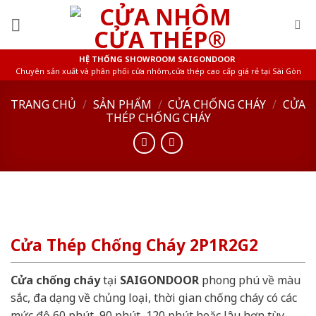
Skip
to
content
HỆ THỐNG SHOWROOM SAIGONDOOR
Chuyên sản xuất và phân phối cửa nhôm,cửa thép cao cấp giá rẻ tại Sài Gòn
TRANG CHỦ
/
SẢN PHẨM
/
CỬA CHỐNG CHÁY
/
CỬA
THÉP CHỐNG CHÁY
Cửa Thép Chống Cháy 2P1R2G2
Cửa chống cháy
tại
SAIGONDOOR
phong phú về màu
sắc, đa dạng về chủng loại, thời gian chống cháy có các
mức độ 60 phút, 90 phút, 120 phút hoặc lâu hơn tùy