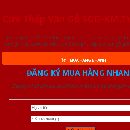
Cửa Thép Vân Gỗ SGD-KM.TV
Cửa Thép Vân Gỗ SGD-KM.TVG-4C.41n. là loại cửa được làm
hoen gỉ, trầy xước. Bề mặt cửa được phủ lớp giả vân gỗ gi
MUA HÀNG NHANH
ĐĂNG KÝ MUA HÀNG NHAN
Chúng tôi sẽ liên lạc lại với quý khách trong thời gian