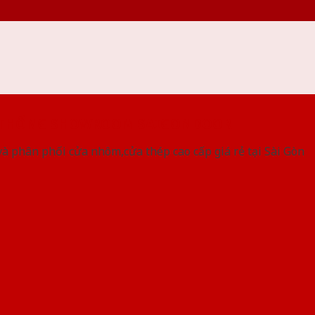
 THỐNG SHOWROOM SAIGONDOOR
à phân phối cửa nhôm,cửa thép cao cấp giá rẻ tại Sài Gòn