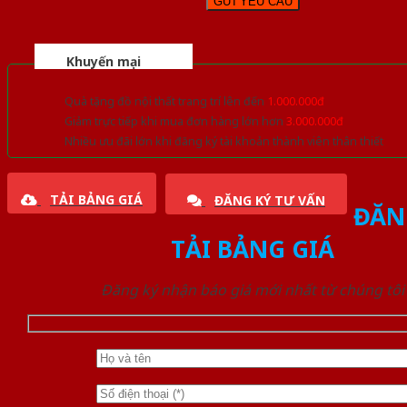
Khuyến mại
Quà tặng đồ nội thất trang trí lên đến
1.000.000đ
Giảm trực tiếp khi mua đơn hàng lớn hơn
3.000.000đ
Nhiều ưu đãi lớn khi đăng ký tài khoản thành viên thân thiết
TẢI BẢNG GIÁ
ĐĂNG KÝ TƯ VẤN
ĐĂN
TẢI BẢNG GIÁ
Đăng ký nhận báo giá mới nhất từ chúng tôi