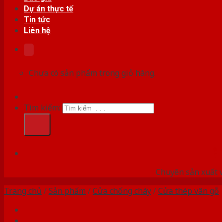
Dự án thực tế
Tin tức
Liên hệ
Chưa có sản phẩm trong giỏ hàng.
Tìm kiếm:
HỆ
Chuyên sản xuất v
Trang chủ
/
Sản phẩm
/
Cửa chống cháy
/
Cửa thép vân gỗ