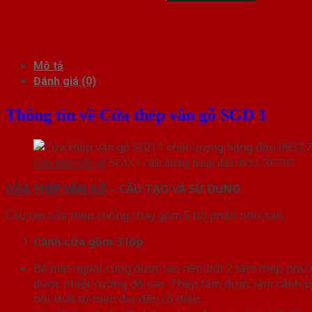
Mô tả
Đánh giá (0)
Thông tin về Cửa thép vân gỗ SGD 1
Cửa thép vân gỗ
SGD 1 chất lượng hàng đầu 0933.707707
CỬA THÉP VÂN GỖ
– CẤU TẠO VÀ SỬ DỤNG
Cấu tạo cửa thép chống cháy gồm 5 bộ phận như sau:
Cánh cửa
gồm 3 lớp
Bề mặt ngoài cùng được tạo nên bởi 2 tấm thép phủ vâ
được nhiệt cường độ cao. Thép tấm được làm cánh p
nội thất từ hiện đại đến cổ điển.