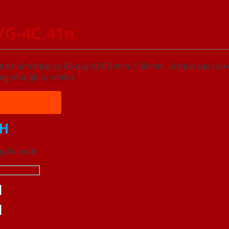
G-4C.41n.
 từ tấm thép có độ dày từ 0,8 mm-1.00mm , là thép cao cấp
ống như gỗ tự nhiên
H
 ngắn nhất