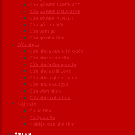
Cửa gỗ MDF LAMINATE
Cửa gỗ MDF MELAMINE
Cửa gỗ MDF VENEER
Cửa gỗ tự nhiên
Cửa vòm gỗ
Cửa gỗ nhà tắm
Cửa nhựa
Cửa nhựa ABS Hàn Quốc
Cửa nhựa cao cấp
Cửa nhựa Composite
Cửa nhựa Đài Loan
Cửa nhựa ghép thanh
Cửa nhựa Sungyu
Cửa vòm nhựa
Cửa nhựa nhà tắm
Nội thất
Tủ Kệ Bếp
Tủ Quần Áo
Phụ kiện cửa nhà tắm
Báo giá