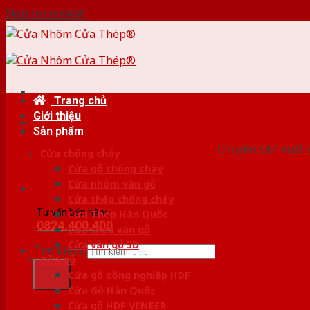
Skip to content
Trang chủ
Giới thiệu
HỆ
Sản phẩm
Chuyên sản xuất v
Cửa chống cháy
Cửa gỗ chống cháy
Cửa nhôm vân gỗ
Cửa thép chống cháy
Tư vấn bán hàng
Cửa Thép Hàn Quốc
0824.400.400
Cửa thép vân gỗ
Cửa vân gỗ 5D
Tìm kiếm:
Cửa gỗ
Cửa gỗ công nghiệp HDF
Cửa Gỗ Hàn Quốc
Cửa gỗ HDF VENEER