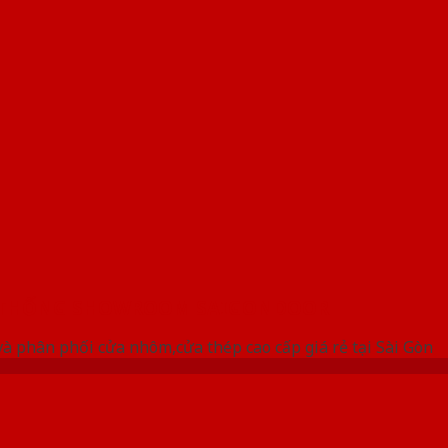
 THỐNG SHOWROOM SAIGONDOOR
à phân phối cửa nhôm,cửa thép cao cấp giá rẻ tại Sài Gòn