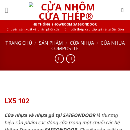
Skip
to
content
HỆ THỐNG SHOWROOM SAIGONDOOR
Chuyên sản xuất và phân phối cửa nhôm,cửa thép cao cấp giá rẻ tại Sài Gòn
TRANG CHỦ
/
SẢN PHẨM
/
CỬA NHỰA
/
CỬA NHỰA
COMPOSITE
LX5 102
Cửa nhựa và nhựa gỗ tại SAIGONDOOR
là thương
hiệu sản phẩm các dòng cửa trong một chuỗi các hệ
thống Showroom
SAIGONDOOR
. Chuyên sản xuất và