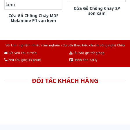
Cửa Gỗ Chống Cháy 2P
son xam
Cửa Gỗ Chống Cháy MDF
Melamine P1 van kem
Với kinh nghiệm nhiêu năm nghiên cứu cửa theo tiêu chuẩn công nghệ Châu
Âu.Chúng tôi tự tin là nhà sản xuất & cung cấp hàng đầu tại Việt Nam!
Gửi yêu cầu tư vấn
Tải báo giá tổng hợp
Yêu cầu gọi lại (3 phút)
Dành cho đại lý
ĐỐI TÁC KHÁCH HÀNG