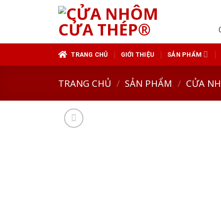
Skip
to
content
TRANG CHỦ
GIỚI THIỆU
SẢN PHẨM
TRANG CHỦ
/
SẢN PHẨM
/
CỬA N