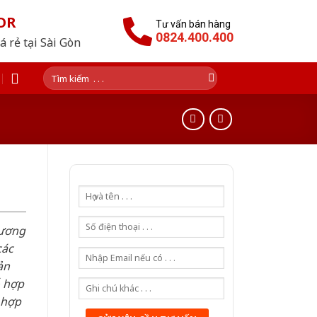
OR
Tư vấn bán hàng
0824.400.400
 rẻ tại Sài Gòn
Tìm
kiếm:
hương
các
ản
ỗ hợp
 hợp