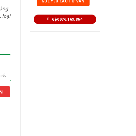
hàng
 loại
Gọi 0976.169.864
hiết
N