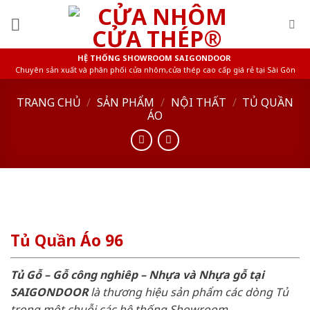
Skip
to
content
HỆ THỐNG SHOWROOM SAIGONDOOR
Chuyên sản xuất và phân phối cửa nhôm,cửa thép cao cấp giá rẻ tại Sài Gòn
TRANG CHỦ
/
SẢN PHẨM
/
NỘI THẤT
/
TỦ QUẦN
ÁO
Tủ Quần Áo 96
Tủ Gỗ – Gỗ công nghiêp – Nhựa và Nhựa gỗ tại
SAIGONDOOR
là thương hiệu sản phẩm các dòng Tủ
trong một chuỗi các hệ thống Showroom