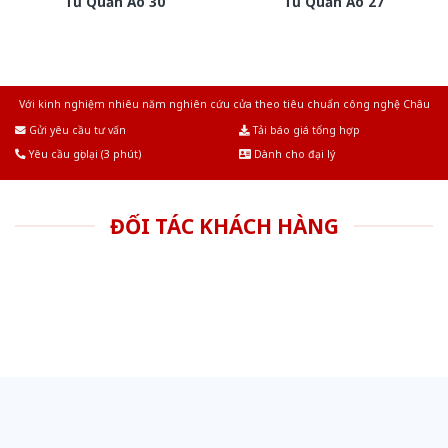
Tủ Quần Áo 30
Tủ Quần Áo 27
Với kinh nghiệm nhiêu năm nghiên cứu cửa theo tiêu chuẩn công nghệ Châu
Âu.Chúng tôi tự tin là nhà sản xuất & cung cấp hàng đầu tại Việt Nam!
Gửi yêu cầu tư vấn
Tải báo giá tổng hợp
Yêu cầu gọi lại (3 phút)
Dành cho đại lý
ĐỐI TÁC KHÁCH HÀNG