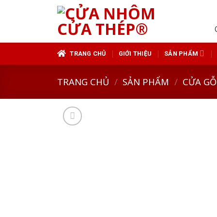
Skip
to
content
TRANG CHỦ
GIỚI THIỆU
SẢN PHẨM
TRANG CHỦ
/
SẢN PHẨM
/
CỬA GỖ