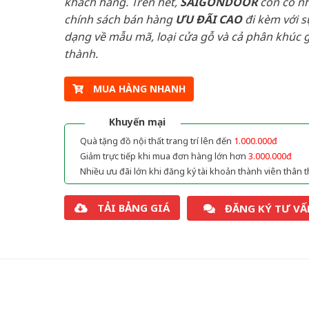
khách hàng. Trên hết,
SAIGONDOOR
còn có n
chính sách bán hàng
ƯU ĐÃI
CAO
đi kèm với s
dạng về mẫu mã, loại cửa gỗ và cả phân khúc g
thành.
MUA HÀNG NHANH
Khuyến mại
Quà tặng đồ nội thất trang trí lên đến
1.000.000đ
Giảm trực tiếp khi mua đơn hàng lớn hơn
3.000.000đ
Nhiều ưu đãi lớn khi đăng ký tài khoản thành viên thân t
TẢI BẢNG GIÁ
ĐĂNG KÝ TƯ VẤ