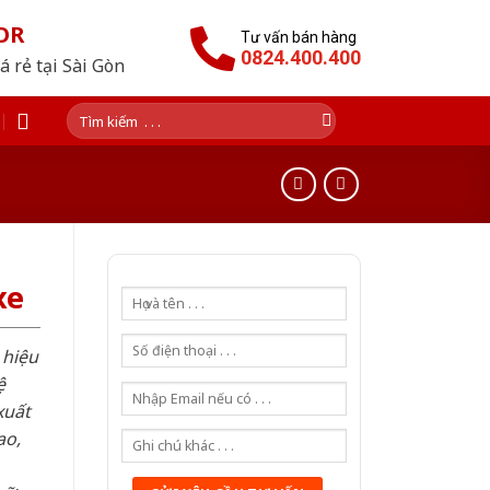
OR
Tư vấn bán hàng
0824.400.400
 rẻ tại Sài Gòn
Tìm
kiếm:
xe
 hiệu
ệ
xuất
ao,