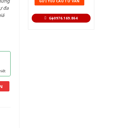
hững
ự đa
iá
Gọi 0976.169.864
hiết
N