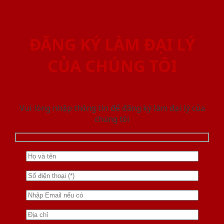
ĐĂNG KÝ LÀM ĐẠI LÝ
CỦA CHÚNG TÔI
Vui lòng nhập thông tin để đăng ký làm đại lý của
chúng tôi