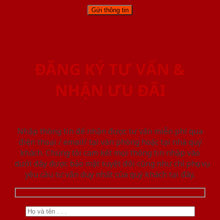
ĐĂNG KÝ TƯ VẤN &
NHẬN ƯU ĐÃI
Nhập thông tin để nhận được tư vấn miễn phí qua
điện thoại / email/ tại văn phòng hoặc tại nhà quý
khách. Chúng tôi cam kết mọi thông tin nhập vào
dưới đây được bảo mật tuyệt đối cũng như chỉ phục vụ
yêu cầu tư vấn duy nhất của quý khách tại đây.