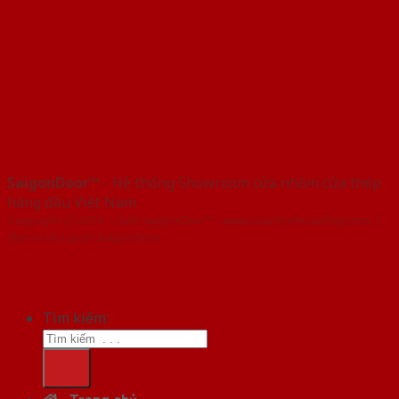
SaigonDoor™
- Hệ thống Showroom cửa nhôm cửa thép
hàng đầu Việt Nam
Copyright ⓒ 2016 – 2026 SaigonDoor™ - www.cuanhomcuathep.com |
Đơn vị chủ quản SaigonDoor
Tìm kiếm: