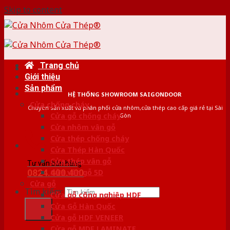
Skip to content
Trang chủ
Giới thiệu
Sản phẩm
HỆ THỐNG SHOWROOM SAIGONDOOR
Cửa chống cháy
Chuyên sản xuất và phân phối cửa nhôm,cửa thép cao cấp giá rẻ tại Sài
Cửa gỗ chống cháy
Gòn
Cửa nhôm vân gỗ
Cửa thép chống cháy
Cửa Thép Hàn Quốc
Cửa thép vân gỗ
Tư vấn bán hàng
0824.400.400
Cửa vân gỗ 5D
Cửa gỗ
Tìm kiếm:
Cửa gỗ công nghiệp HDF
Cửa Gỗ Hàn Quốc
Cửa gỗ HDF VENEER
Cửa gỗ MDF LAMINATE