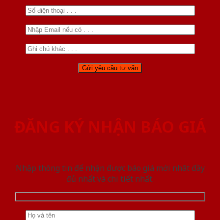
ĐĂNG KÝ NHẬN BÁO GIÁ
Nhập thông tin để nhận được báo giá mới nhât đầy
đủ nhất và chi tiết nhất.