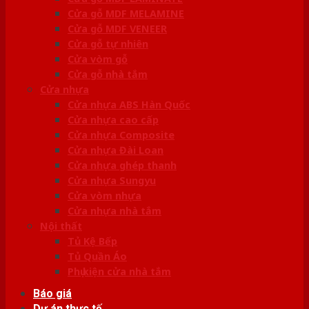
Cửa gỗ MDF MELAMINE
Cửa gỗ MDF VENEER
Cửa gỗ tự nhiên
Cửa vòm gỗ
Cửa gỗ nhà tắm
Cửa nhựa
Cửa nhựa ABS Hàn Quốc
Cửa nhựa cao cấp
Cửa nhựa Composite
Cửa nhựa Đài Loan
Cửa nhựa ghép thanh
Cửa nhựa Sungyu
Cửa vòm nhựa
Cửa nhựa nhà tắm
Nội thất
Tủ Kệ Bếp
Tủ Quần Áo
Phụ kiện cửa nhà tắm
Báo giá
Dự án thực tế