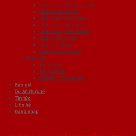
Cửa nhựa ABS Hàn Quốc
Cửa nhựa cao cấp
Cửa nhựa Composite
Cửa nhựa Đài Loan
Cửa nhựa ghép thanh
Cửa nhựa Sungyu
Cửa vòm nhựa
Cửa nhựa nhà tắm
Nội thất
Tủ Kệ Bếp
Tủ Quần Áo
Phụ kiện cửa nhà tắm
Báo giá
Dự án thực tế
Tin tức
Liên hệ
Đăng nhập