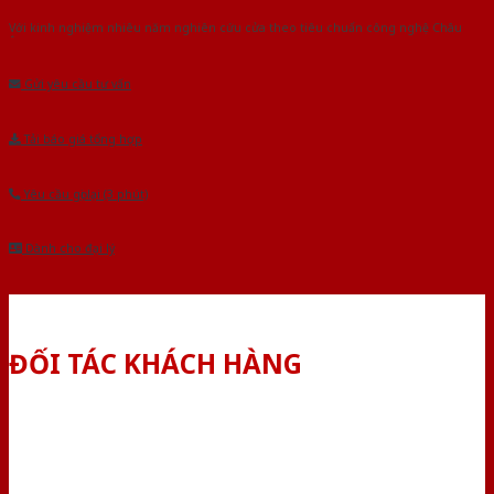
Với kinh nghiệm nhiêu năm nghiên cứu cửa theo tiêu chuẩn công nghệ Châu
Âu.Chúng tôi tự tin là nhà sản xuất & cung cấp hàng đầu tại Việt Nam!
Gửi yêu cầu tư vấn
Tải báo giá tổng hợp
Yêu cầu gọi lại (3 phút)
Dành cho đại lý
ĐỐI TÁC KHÁCH HÀNG