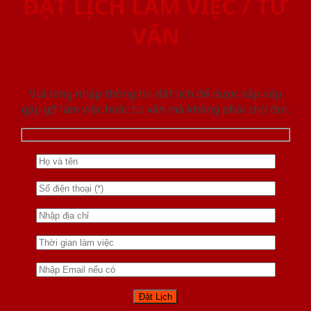
ĐẶT LỊCH LÀM VIỆC / TƯ
VẤN
Vui lòng nhập thông tin đặt lịch để được sắp xếp
gặp gỡ làm việc hoăc tư vấn mà không phải chờ đợi.