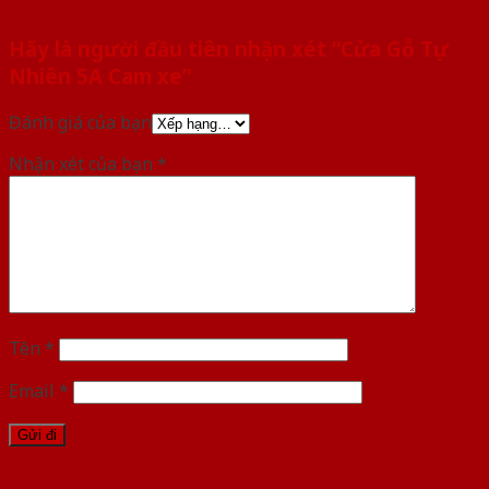
Hãy là người đầu tiên nhận xét “Cửa Gỗ Tự
Nhiên 5A Cam xe”
Đánh giá của bạn
Nhận xét của bạn
*
Tên
*
Email
*