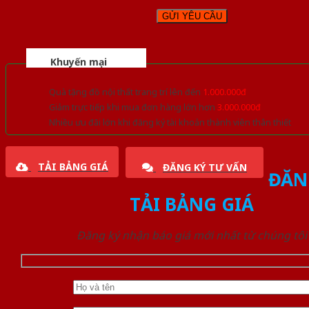
Khuyến mại
Quà tặng đồ nội thất trang trí lên đến
1.000.000đ
Giảm trực tiếp khi mua đơn hàng lớn hơn
3.000.000đ
Nhiều ưu đãi lớn khi đăng ký tài khoản thành viên thân thiết
TẢI BẢNG GIÁ
ĐĂNG KÝ TƯ VẤN
ĐĂN
TẢI BẢNG GIÁ
Đăng ký nhận báo giá mới nhất từ chúng tôi