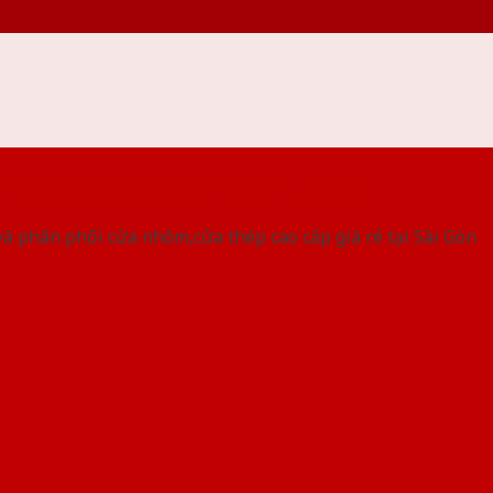
 THỐNG SHOWROOM SAIGONDOOR
à phân phối cửa nhôm,cửa thép cao cấp giá rẻ tại Sài Gòn