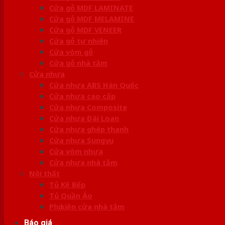
Cửa gỗ MDF LAMINATE
Cửa gỗ MDF MELAMINE
Cửa gỗ MDF VENEER
Cửa gỗ tự nhiên
Cửa vòm gỗ
Cửa gỗ nhà tắm
Cửa nhựa
Cửa nhựa ABS Hàn Quốc
Cửa nhựa cao cấp
Cửa nhựa Composite
Cửa nhựa Đài Loan
Cửa nhựa ghép thanh
Cửa nhựa Sungyu
Cửa vòm nhựa
Cửa nhựa nhà tắm
Nội thất
Tủ Kệ Bếp
Tủ Quần Áo
Phụ kiện cửa nhà tắm
Báo giá