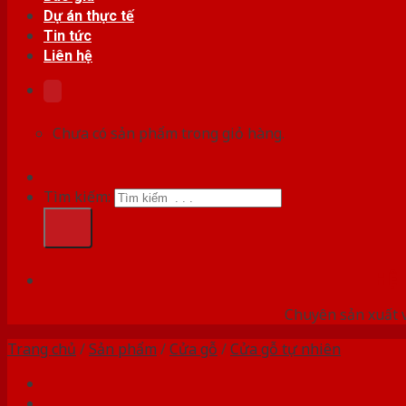
Dự án thực tế
Tin tức
Liên hệ
Chưa có sản phẩm trong giỏ hàng.
Tìm kiếm:
HỆ
Chuyên sản xuất v
Trang chủ
/
Sản phẩm
/
Cửa gỗ
/
Cửa gỗ tự nhiên