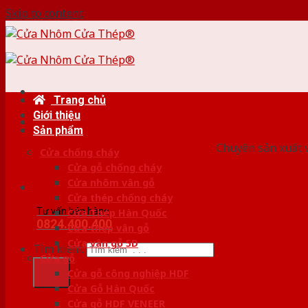
Skip to content
Trang chủ
Giới thiệu
HỆ
Sản phẩm
Chuyên sản xuất v
Cửa chống cháy
Cửa gỗ chống cháy
Cửa nhôm vân gỗ
Cửa thép chống cháy
Tư vấn bán hàng
Cửa Thép Hàn Quốc
0824.400.400
Cửa thép vân gỗ
Cửa vân gỗ 5D
Tìm kiếm:
Cửa gỗ
Cửa gỗ công nghiệp HDF
Cửa Gỗ Hàn Quốc
Cửa gỗ HDF VENEER