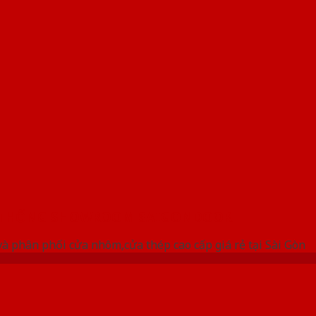
 THỐNG SHOWROOM SAIGONDOOR
à phân phối cửa nhôm,cửa thép cao cấp giá rẻ tại Sài Gòn