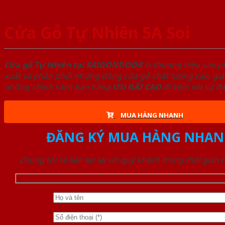
Cửa Gỗ Tự Nhiên 5A Soi
Cửa gỗ Tự Nhiên tại SAIGONDOOR
là thương hiệu sản 
xuất và phân phối những dòng cửa gỗ chất lượng cao, giá
những chính sách bán hàng
ƯU ĐÃI
CAO
đi kèm với sự đ
MUA HÀNG NHANH
ĐĂNG KÝ MUA HÀNG NHAN
Chúng tôi sẽ liên lạc lại với quý khách trong thời gian