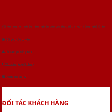
Với kinh nghiệm nhiêu năm nghiên cứu cửa theo tiêu chuẩn công nghệ Châu
Âu.Chúng tôi tự tin là nhà sản xuất & cung cấp hàng đầu tại Việt Nam!
Gửi yêu cầu tư vấn
Tải báo giá tổng hợp
Yêu cầu gọi lại (3 phút)
Dành cho đại lý
ĐỐI TÁC KHÁCH HÀNG