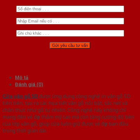
Mô tả
Đánh giá (0)
Cửa vân gỗ 5D
được ứng dụng công nghệ in vân gỗ 5D
tiên tiến, tạo ra các họa tiết vân gỗ nổi bật, sắc nét và
chân thực như gỗ tự nhiên. Công nghệ này không chỉ
mang đến vẻ đẹp thẩm mỹ cao mà còn tăng cường độ bền
của lớp vân gỗ, giúp cửa luôn giữ được vẻ đẹp ban đầu
trong thời gian dài.