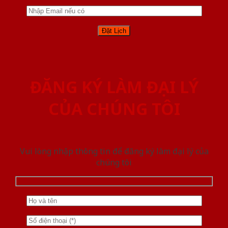
ĐĂNG KÝ LÀM ĐẠI LÝ
CỦA CHÚNG TÔI
Vui lòng nhập thông tin để đăng ký làm đại lý của
chúng tôi