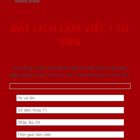
Đăng nhập
ĐẶT LỊCH LÀM VIỆC / TƯ
VẤN
Vui lòng nhập thông tin đặt lịch để được sắp xếp
gặp gỡ làm việc hoăc tư vấn mà không phải chờ đợi.