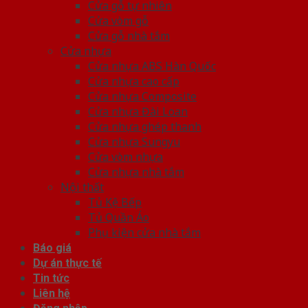
Cửa gỗ tự nhiên
Cửa vòm gỗ
Cửa gỗ nhà tắm
Cửa nhựa
Cửa nhựa ABS Hàn Quốc
Cửa nhựa cao cấp
Cửa nhựa Composite
Cửa nhựa Đài Loan
Cửa nhựa ghép thanh
Cửa nhựa Sungyu
Cửa vòm nhựa
Cửa nhựa nhà tắm
Nội thất
Tủ Kệ Bếp
Tủ Quần Áo
Phụ kiện cửa nhà tắm
Báo giá
Dự án thực tế
Tin tức
Liên hệ