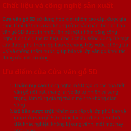
Chất liệu và công nghệ sản xuất
Cửa vân gỗ 5D
sử dụng hợp kim nhôm cao cấp, được gia
công tỉ mỉ để tạo ra các khung cửa chắc chắn, bền bỉ. Lớp
vân gỗ 5D được in nhiệt lên bề mặt nhôm bằng công
nghệ tiên tiến, tạo ra hiệu ứng 3 chiều sống động. Bề mặt
cửa được phủ thêm lớp bảo vệ chống trầy xước, chống tia
UV và chống thấm nước, giúp bảo vệ lớp vân gỗ khỏi tác
động của môi trường.
Ưu điểm của Cửa vân gỗ 5D
Thẩm mỹ cao
: Công nghệ in 5D tạo ra các họa tiết
vân gỗ nổi bật, mang lại vẻ đẹp tự nhiên và sang
trọng, làm tăng giá trị thẩm mỹ cho không gian
sống.
Độ bền vượt trội
: Nhôm cao cấp và lớp phủ bảo vệ
giúp Cửa vân gỗ 5D chống lại mọi điều kiện thời
tiết khắc nghiệt, không bị cong vênh, mối mọt hay
phai màu.