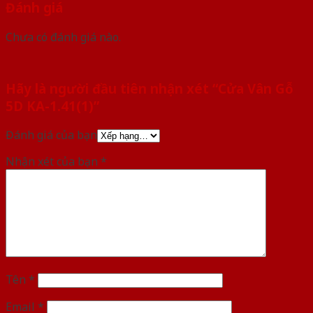
Đánh giá
Chưa có đánh giá nào.
Hãy là người đầu tiên nhận xét “Cửa Vân Gỗ
5D KA-1.41(1)”
Đánh giá của bạn
Nhận xét của bạn
*
Tên
*
Email
*