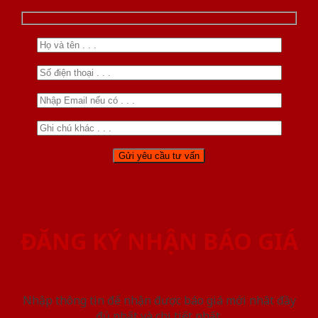
ĐĂNG KÝ NHẬN BÁO GIÁ
Nhập thông tin để nhận được báo giá mới nhât đầy
đủ nhất và chi tiết nhất.