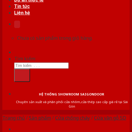
Tin tức
Liên hệ
Chưa có sản phẩm trong giỏ hàng.
Tìm kiếm:
HỆ THỐNG SHOWROOM SAIGONDOOR
Chuyên sản xuất và phân phối cửa nhôm,cửa thép cao cấp giá rẻ tại Sài
Gòn
Trang chủ
/
Sản phẩm
/
Cửa chống cháy
/
Cửa vân gỗ 5D