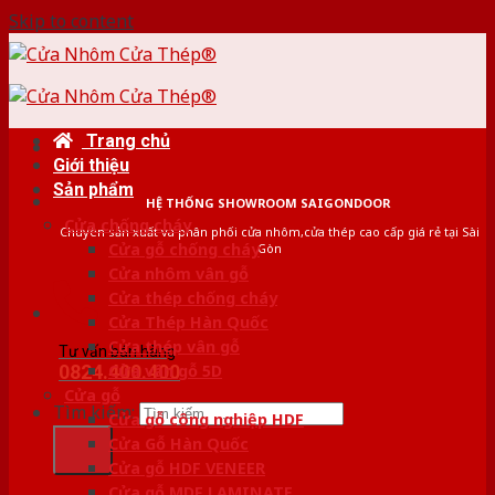
Skip to content
Trang chủ
Giới thiệu
Sản phẩm
HỆ THỐNG SHOWROOM SAIGONDOOR
Cửa chống cháy
Chuyên sản xuất và phân phối cửa nhôm,cửa thép cao cấp giá rẻ tại Sài
Cửa gỗ chống cháy
Gòn
Cửa nhôm vân gỗ
Cửa thép chống cháy
Cửa Thép Hàn Quốc
Cửa thép vân gỗ
Tư vấn bán hàng
0824.400.400
Cửa vân gỗ 5D
Cửa gỗ
Tìm kiếm:
Cửa gỗ công nghiệp HDF
Cửa Gỗ Hàn Quốc
Cửa gỗ HDF VENEER
Cửa gỗ MDF LAMINATE