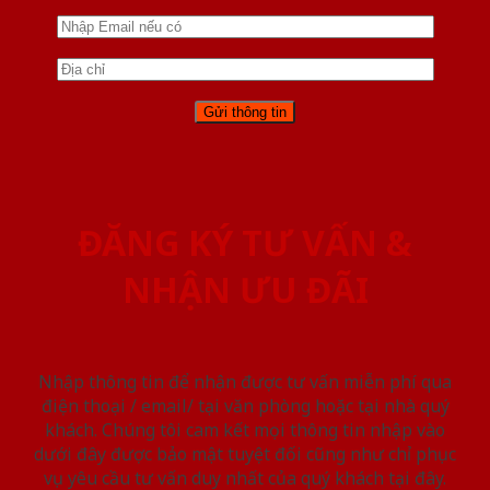
ĐĂNG KÝ TƯ VẤN &
NHẬN ƯU ĐÃI
Nhập thông tin để nhận được tư vấn miễn phí qua
điện thoại / email/ tại văn phòng hoặc tại nhà quý
khách. Chúng tôi cam kết mọi thông tin nhập vào
dưới đây được bảo mật tuyệt đối cũng như chỉ phục
vụ yêu cầu tư vấn duy nhất của quý khách tại đây.