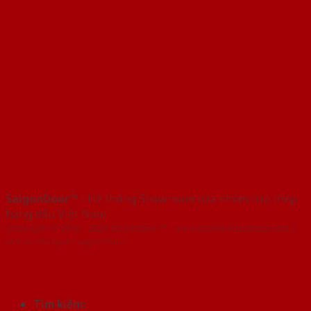
SaigonDoor™
- Hệ thống Showroom cửa nhôm cửa thép
hàng đầu Việt Nam
Copyright ⓒ 2016 – 2026 SaigonDoor™ - www.cuanhomcuathep.com |
Đơn vị chủ quản SaigonDoor
Tìm kiếm: