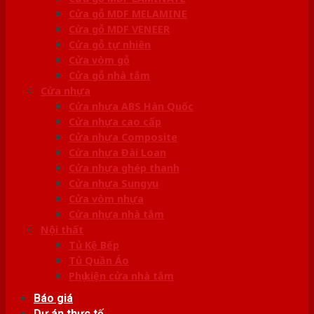
Cửa gỗ MDF MELAMINE
Cửa gỗ MDF VENEER
Cửa gỗ tự nhiên
Cửa vòm gỗ
Cửa gỗ nhà tắm
Cửa nhựa
Cửa nhựa ABS Hàn Quốc
Cửa nhựa cao cấp
Cửa nhựa Composite
Cửa nhựa Đài Loan
Cửa nhựa ghép thanh
Cửa nhựa Sungyu
Cửa vòm nhựa
Cửa nhựa nhà tắm
Nội thất
Tủ Kệ Bếp
Tủ Quần Áo
Phụ kiện cửa nhà tắm
Báo giá
Dự án thực tế