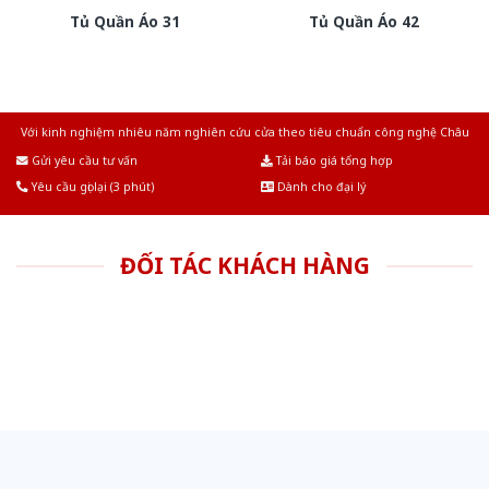
Tủ Quần Áo 31
Tủ Quần Áo 42
Với kinh nghiệm nhiêu năm nghiên cứu cửa theo tiêu chuẩn công nghệ Châu
Âu.Chúng tôi tự tin là nhà sản xuất & cung cấp hàng đầu tại Việt Nam!
Gửi yêu cầu tư vấn
Tải báo giá tổng hợp
Yêu cầu gọi lại (3 phút)
Dành cho đại lý
ĐỐI TÁC KHÁCH HÀNG