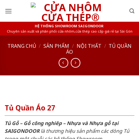
Skip
to
content
HỆ THỐNG SHOWROOM SAIGONDOOR
Chuyên sản xuất và phân phối cửa nhôm,cửa thép cao cấp giá rẻ tại Sài Gòn
TRANG CHỦ
/
SẢN PHẨM
/
NỘI THẤT
/
TỦ QUẦN
ÁO
Tủ Quần Áo 27
Tủ Gỗ – Gỗ công nghiêp – Nhựa và Nhựa gỗ tại
SAIGONDOOR
là thương hiệu sản phẩm các dòng Tủ
trong một chuỗi các hệ thống Showroom