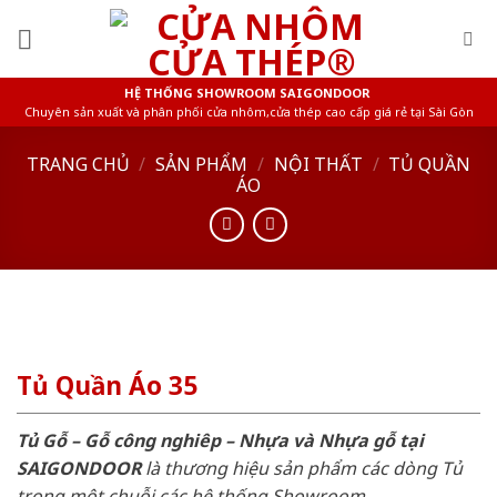
Skip
to
content
HỆ THỐNG SHOWROOM SAIGONDOOR
Chuyên sản xuất và phân phối cửa nhôm,cửa thép cao cấp giá rẻ tại Sài Gòn
TRANG CHỦ
/
SẢN PHẨM
/
NỘI THẤT
/
TỦ QUẦN
ÁO
Tủ Quần Áo 35
Tủ Gỗ – Gỗ công nghiêp – Nhựa và Nhựa gỗ tại
SAIGONDOOR
là thương hiệu sản phẩm các dòng Tủ
trong một chuỗi các hệ thống Showroom