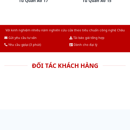
Tủ Quần Áo 17
Tủ Quần Áo 15
Với kinh nghiệm nhiêu năm nghiên cứu cửa theo tiêu chuẩn công nghệ Châu
Âu.Chúng tôi tự tin là nhà sản xuất & cung cấp hàng đầu tại Việt Nam!
Gửi yêu cầu tư vấn
Tải báo giá tổng hợp
Yêu cầu gọi lại (3 phút)
Dành cho đại lý
ĐỐI TÁC KHÁCH HÀNG