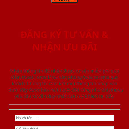
ĐĂNG KÝ TƯ VẤN &
NHẬN ƯU ĐÃI
Nhập thông tin để nhận được tư vấn miễn phí qua
điện thoại / email/ tại văn phòng hoặc tại nhà quý
khách. Chúng tôi cam kết mọi thông tin nhập vào
dưới đây được bảo mật tuyệt đối cũng như chỉ phục vụ
yêu cầu tư vấn duy nhất của quý khách tại đây.