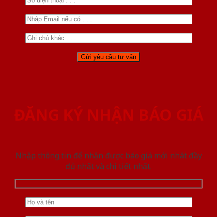
ĐĂNG KÝ NHẬN BÁO GIÁ
Nhập thông tin để nhận được báo giá mới nhât đầy
đủ nhất và chi tiết nhất.