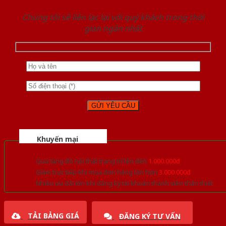
Chúng tôi sẽ liên lạc lại với quý khách trong thời
gian ngắn nhất
Khuyến mại
Quà tặng đồ nội thất trang trí lên đến
1.000.000đ
Giảm trực tiếp khi mua đơn hàng lớn hơn
3.000.000đ
Nhiều ưu đãi lớn khi đăng ký tài khoản thành viên thân thiết
TẢI BẢNG GIÁ
ĐĂNG KÝ TƯ VẤN