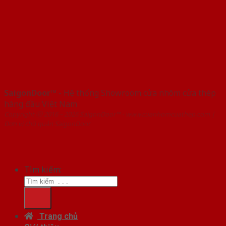
SaigonDoor™
- Hệ thống Showroom cửa nhôm cửa thép
hàng đầu Việt Nam
Copyright ⓒ 2016 – 2026 SaigonDoor™ - www.cuanhomcuathep.com |
Đơn vị chủ quản SaigonDoor
Tìm kiếm:
Trang chủ