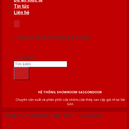
Tin tức
Liên hệ
Chưa có sản phẩm trong giỏ hàng.
Tìm kiếm:
HỆ THỐNG SHOWROOM SAIGONDOOR
Chuyên sản xuất và phân phối cửa nhôm,cửa thép cao cấp giá rẻ tại Sài
Gòn
Trang chủ
/
Sản phẩm
/
Nội thất
/
Tủ Quần Áo