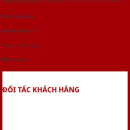
Với kinh nghiệm nhiêu năm nghiên cứu cửa theo tiêu chuẩn công nghệ Châu
Âu.Chúng tôi tự tin là nhà sản xuất & cung cấp hàng đầu tại Việt Nam!
Gửi yêu cầu tư vấn
Tải báo giá tổng hợp
Yêu cầu gọi lại (3 phút)
Dành cho đại lý
ĐỐI TÁC KHÁCH HÀNG