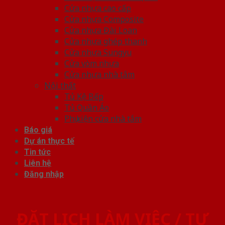
Cửa nhựa cao cấp
Cửa nhựa Composite
Cửa nhựa Đài Loan
Cửa nhựa ghép thanh
Cửa nhựa Sungyu
Cửa vòm nhựa
Cửa nhựa nhà tắm
Nội thất
Tủ Kệ Bếp
Tủ Quần Áo
Phụ kiện cửa nhà tắm
Báo giá
Dự án thực tế
Tin tức
Liên hệ
Đăng nhập
ĐẶT LỊCH LÀM VIỆC / TƯ