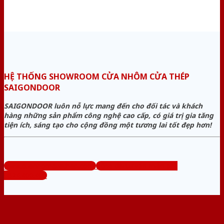
HỆ THỐNG SHOWROOM CỬA NHÔM CỬA THÉP
SAIGONDOOR
SAIGONDOOR luôn nỗ lực mang đến cho đối tác và khách
hàng những sản phẩm công nghệ cao cấp, có giá trị gia tăng
tiện ích, sáng tạo cho cộng đồng một tương lai tốt đẹp hơn!
www.cuanhomcuathep.com
Tổng đài tư vấn miễn phí:
0824.400.400