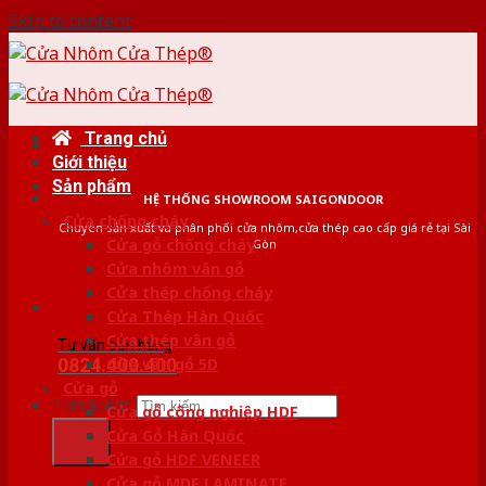
Skip to content
Trang chủ
Giới thiệu
Sản phẩm
HỆ THỐNG SHOWROOM SAIGONDOOR
Cửa chống cháy
Chuyên sản xuất và phân phối cửa nhôm,cửa thép cao cấp giá rẻ tại Sài
Cửa gỗ chống cháy
Gòn
Cửa nhôm vân gỗ
Cửa thép chống cháy
Cửa Thép Hàn Quốc
Cửa thép vân gỗ
Tư vấn bán hàng
0824.400.400
Cửa vân gỗ 5D
Cửa gỗ
Tìm kiếm:
Cửa gỗ công nghiệp HDF
Cửa Gỗ Hàn Quốc
Cửa gỗ HDF VENEER
Cửa gỗ MDF LAMINATE