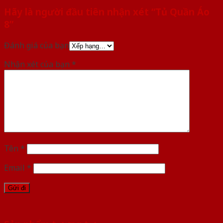
Hãy là người đầu tiên nhận xét “Tủ Quần Áo
8”
Đánh giá của bạn
Nhận xét của bạn
*
Tên
*
Email
*