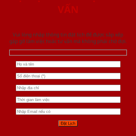
VẤN
Vui lòng nhập thông tin đặt lịch để được sắp xếp
gặp gỡ làm việc hoăc tư vấn mà không phải chờ đợi.