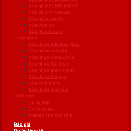
Cửa gỗ MDF MELAMINE
Cửa gỗ MDF VENEER
Cửa gỗ tự nhiên
Cửa vòm gỗ
Cửa gỗ nhà tắm
Cửa nhựa
Cửa nhựa ABS Hàn Quốc
Cửa nhựa cao cấp
Cửa nhựa Composite
Cửa nhựa Đài Loan
Cửa nhựa ghép thanh
Cửa nhựa Sungyu
Cửa vòm nhựa
Cửa nhựa nhà tắm
Nội thất
Tủ Kệ Bếp
Tủ Quần Áo
Phụ kiện cửa nhà tắm
Báo giá
Dự án thực tế