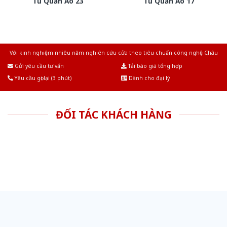
Tủ Quần Áo 23
Tủ Quần Áo 17
Với kinh nghiệm nhiêu năm nghiên cứu cửa theo tiêu chuẩn công nghệ Châu
Âu.Chúng tôi tự tin là nhà sản xuất & cung cấp hàng đầu tại Việt Nam!
Gửi yêu cầu tư vấn
Tải báo giá tổng hợp
Yêu cầu gọi lại (3 phút)
Dành cho đại lý
ĐỐI TÁC KHÁCH HÀNG