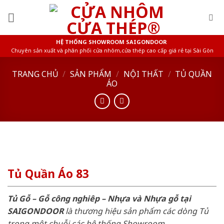
Skip
to
content
HỆ THỐNG SHOWROOM SAIGONDOOR
Chuyên sản xuất và phân phối cửa nhôm,cửa thép cao cấp giá rẻ tại Sài Gòn
TRANG CHỦ
/
SẢN PHẨM
/
NỘI THẤT
/
TỦ QUẦN
ÁO
Tủ Quần Áo 83
Tủ Gỗ – Gỗ công nghiêp – Nhựa và Nhựa gỗ tại
SAIGONDOOR
là thương hiệu sản phẩm các dòng Tủ
trong một chuỗi các hệ thống Showroom